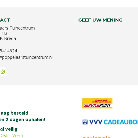
ACT
GEEF UW MENING
aars Tuincentrum
k 1B
B Breda
-5414624
@poppelaarstuincentrum.nl
aag besteld
en 2 dagen ophalen!
al veilig
Deal - Wero