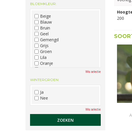
BLOEMKLEUR:
December
Hoogte
Beige
200
Blauw
Bruin
Geel
SOORT
Gemengd
Grijs
Groen
Lila
Oranje
Paars
Wis selectie
Rood
WINTERGROEN:
Roze
Wit
Ja
Zwart
Nee
Wis selectie
A