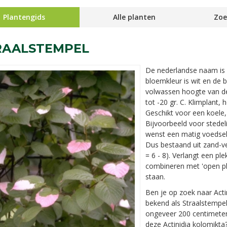
Plantengids
Alle planten
Zoe
RAALSTEMPEL
De nederlandse naam is
bloemkleur is wit en de bl
volwassen hoogte van 
tot -20 gr. C. Klimplant, 
Geschikt voor een koele,
Bijvoorbeeld voor stedel
wenst een matig voedsel
Dus bestaand uit zand-ve
= 6 - 8). Verlangt een pl
combineren met 'open plaa
staan.
Ben je op zoek naar Acti
bekend als Straalstempe
ongeveer 200 centimeter.
deze Actinidia kolomikta