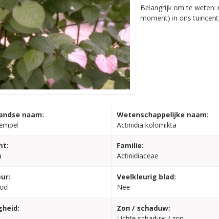
Belangrijk om te weten: n
moment) in ons tuincent
andse naam:
Wetenschappelijke naam:
tempel
Actinidia kolomikta
ht:
Familie:
a
Actinidiaceae
ur:
Veelkleurig blad:
od
Nee
gheid:
Zon / schaduw:
Lichte schaduw / zon