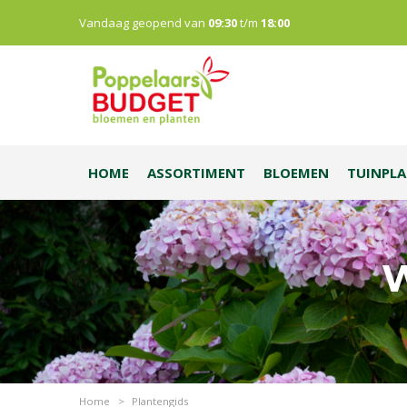
Vandaag geopend van
09:30
t/m
18:00
HOME
ASSORTIMENT
BLOEMEN
TUINPL
W
Home
>
Plantengids