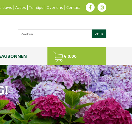
Nieuws
Acties
Tuintips
Over ons
Contact
EAUBONNEN
€ 0,00
G!