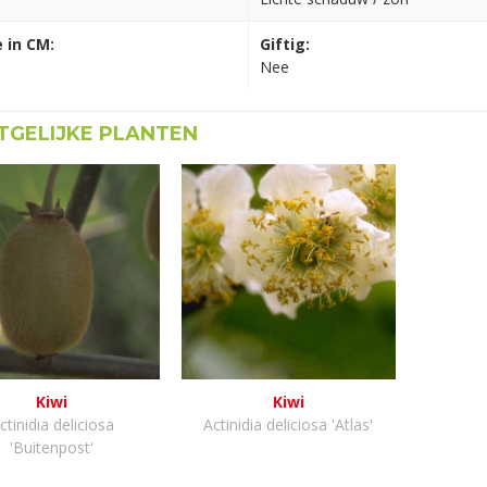
 in CM:
Giftig:
Nee
GELIJKE PLANTEN
Kiwi
Kiwi
ctinidia deliciosa
Actinidia deliciosa 'Atlas'
'Buitenpost'