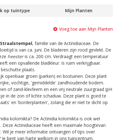
k op tuintype
Mijn Planten
Voeg toe aan Mijn Planten
Straalstempel
, familie van de Actinidiaceae. De
oeitijd is van ca. juni. De bladeren zijn rood gevlekt. De
deze
heester
is ca. 200 cm. Verdraagt een temperatuur
heeft een opvallende bladkleur. Is ruim verkrijgbaar.
 beschutte plaats.
ijk openbaar groen (parken) en bostuinen. Deze plant
rijke, vochtige, 'gemiddelde' zandhoudende bodem.
en of zand-klei/leem en een vrij neutrale zuurgraad (pH
ekje in de zon of lichte schaduw. Deze plant is goed te
ts' en 'borderplanten', zolang die er niet te dicht op
nidia kolomikta? De Actinidia kolomikta is ook wel
l. Deze Actinidiaceae heeft een maximale hoogtevan
 Wil je meer informatie ontvangen of tips over
? Je bent van harte welkom in ons tuincentrum.