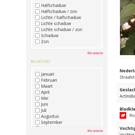
Halfschaduw
Halfschaduw / zon
Lichte / halfschaduw
Lichte schaduw
Lichte schaduw / zon
Schaduw
Zon
Wis selectie
BLOEITIJD:
Nederl
Januari
Straals
Februari
Maart
Geslac
April
Actinidi
Mei
Juni
Bladkle
Juli
Ro
Augustus
September
Oktober
Vochti
Wis selectie
November
Vochtig