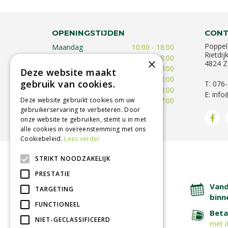
OPENINGSTIJDEN
CONT
Poppel
Maandag
10:00 - 18:00
Rietdij
Dinsdag
09:30 - 18:00
×
4824 Z
Woensdag
09:30 - 18:00
Deze website maakt
Donderdag
09:30 - 18:00
gebruik van cookies.
T: 076
Vrijdag
09:00 - 18:00
E:
info
Deze website gebruikt cookies om uw
Zaterdag
09:00 - 17:00
gebruikerservaring te verbeteren. Door
Toon alle openingstijden
onze website te gebruiken, stemt u in met
alle cookies in overeenstemming met ons
Cookiebeleid.
Lees verder
STRIKT NOODZAKELIJK
BETROUWBARE SERVICE
PRESTATIE
Lage verzendkosten
Vand
TARGETING
binn
FUNCTIONEEL
Afhalen in tuincentrum
Beta
NIET-GECLASSIFICEERD
met i