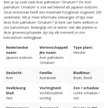
Ben je op zoek naar Acer palmatum 'Ornatum'? De Acer
palmatum 'Ornatum' is ook wel bekend als Japanse esdoorn.
Deze Aceraceae heeft een maximale hoogtevan ongeveer 200
centimeter. Wil je meer informatie ontvangen of tips over
deze Acer palmatum 'Ornatum'? Je bent van harte welkom in
ons tuincentrum. Belangrijk om te weten: niet alle planten in
deze groenencyclopedie zijn (op elk moment) in ons
tuincentrum verkrijgbaar.
Nederlandse
Wetenschappeli
Type plant:
naam:
jke naam:
Heester
Japanse esdoorn
Acer palmatum
'Ornatum'
Geslacht:
Familie:
Bladkleur:
Acer
Aceraceae
Bruin, Rood
Veelkleurig
Vochtigheid:
Zon / schaduw:
blad:
Vochthoudend-
Lichte schaduw /
Nee
vochtig
zon