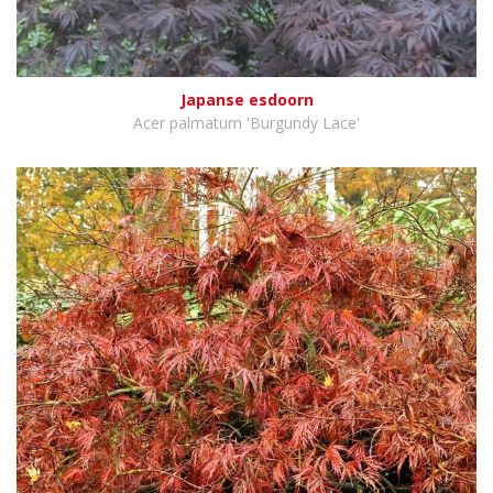
Japanse esdoorn
Acer palmatum 'Burgundy Lace'