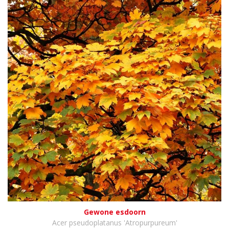
Gewone esdoorn
Acer pseudoplatanus 'Atropurpureum'