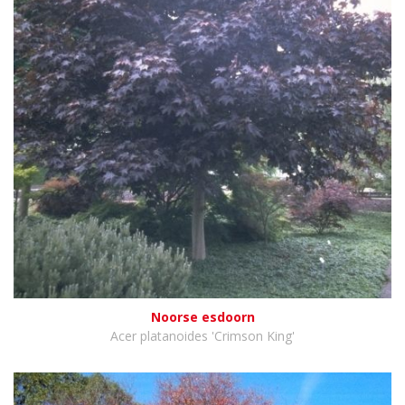
Noorse esdoorn
Acer platanoides 'Crimson King'