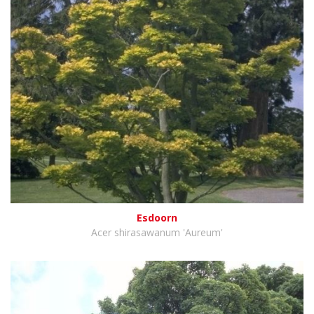
Esdoorn
Acer shirasawanum 'Aureum'