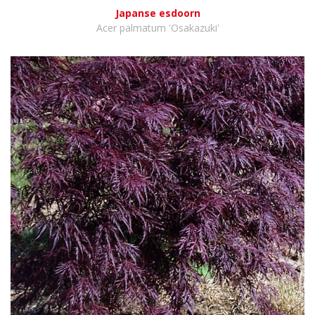
Japanse esdoorn
Acer palmatum 'Osakazuki'