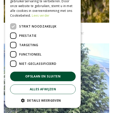
gebruikerservaring te verbeteren. Door
onze website te gebruiken, stemt u in met
alle cookies in overeenstemming met ons
Cookiebeleid.
Lees verder
STRIKT NOODZAKELIJK
Vederesdoorn
Acer negundo 'Aureomarginatum'
PRESTATIE
TARGETING
FUNCTIONEEL
NIET-GECLASSIFICEERD
OPSLAAN EN SLUITEN
ALLES AFWIJZEN
DETAILS WEERGEVEN