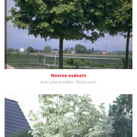
Noorse esdoorn
Acer platanoides 'Globosum'