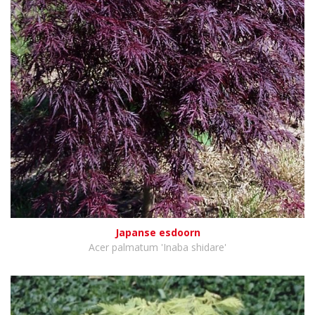
Japanse esdoorn
Acer palmatum 'Inaba shidare'