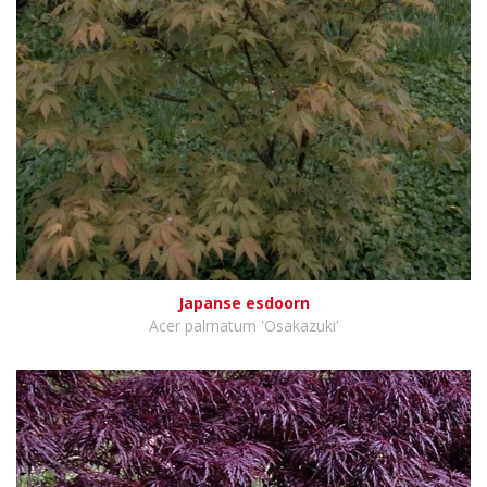
Japanse esdoorn
Acer palmatum 'Osakazuki'