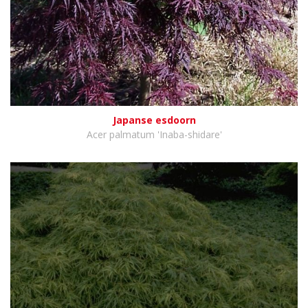
Japanse esdoorn
Acer palmatum 'Inaba-shidare'