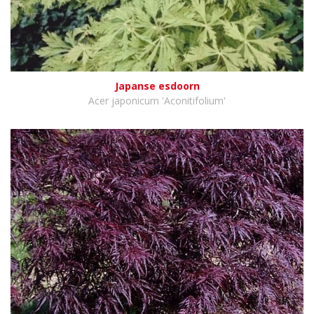
Japanse esdoorn
Acer japonicum 'Aconitifolium'