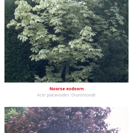
Noorse esdoorn
Acer platanoides 'Drummondii'