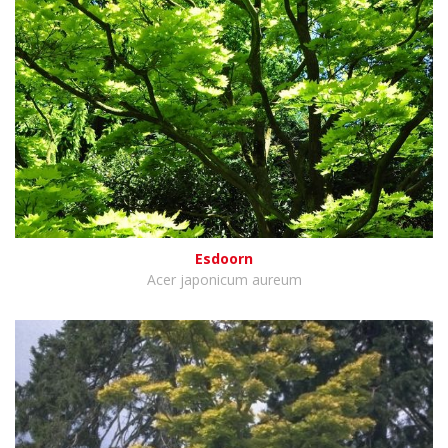
Esdoorn
Acer japonicum aureum