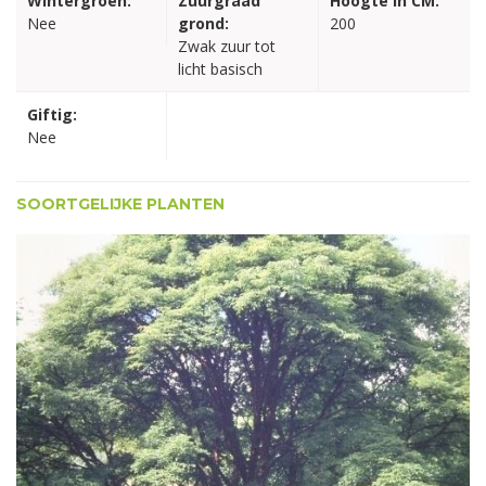
Wintergroen:
Zuurgraad
Hoogte in CM:
Nee
grond:
200
Zwak zuur tot
licht basisch
Giftig:
Nee
SOORTGELIJKE PLANTEN