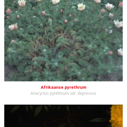
Afrikaanse pyrethrum
Anacyclus pyrethrum var. depressus