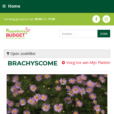
Home
Vandaag geopend van
09:00
t/m
17:00
Open zoekfilter
BRACHYSCOME
Voeg toe aan Mijn Planten