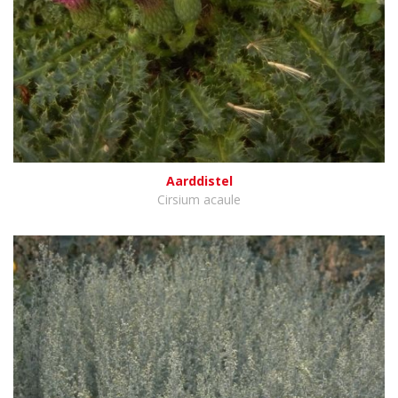
Aarddistel
Cirsium acaule