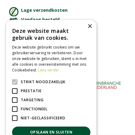
Lage verzendkosten
Vandaag besteld
×
binnen 2 dagen ophalen!
Deze website maakt
Afhalen in tuincentrum
gebruik van cookies.
Betaal veilig
Deze website gebruikt cookies om uw
met iDeal - Wero
gebruikerservaring te verbeteren. Door
onze website te gebruiken, stemt u in met
alle cookies in overeenstemming met ons
Cookiebeleid.
Lees verder
STRIKT NOODZAKELIJK
PRESTATIE
TARGETING
FUNCTIONEEL
NIET-GECLASSIFICEERD
OPSLAAN EN SLUITEN