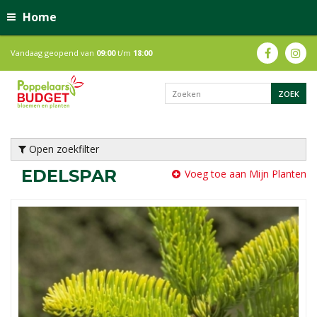
Home
Vandaag geopend van
09:00
t/m
18:00
Open zoekfilter
EDELSPAR
Voeg toe aan Mijn Planten