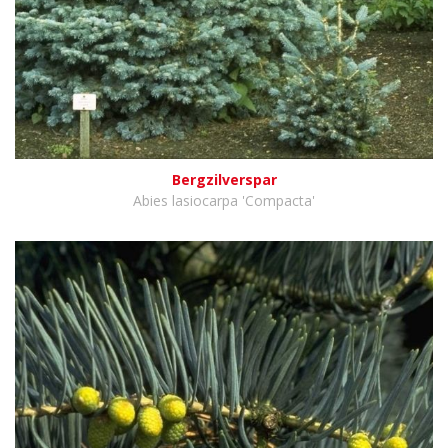
Bergzilverspar
Abies lasiocarpa 'Compacta'