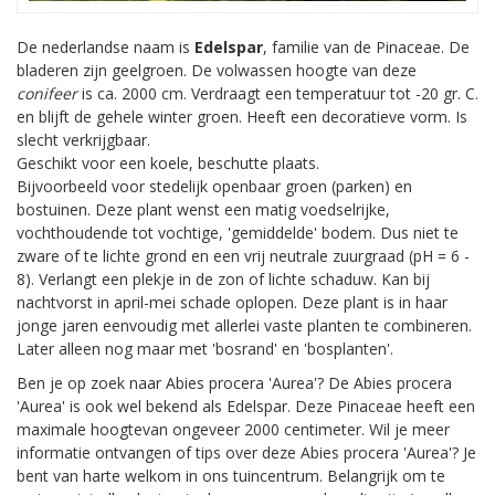
De nederlandse naam is
Edelspar
, familie van de Pinaceae. De
bladeren zijn geelgroen. De volwassen hoogte van deze
conifeer
is ca. 2000 cm. Verdraagt een temperatuur tot -20 gr. C.
en blijft de gehele winter groen. Heeft een decoratieve vorm. Is
slecht verkrijgbaar.
Geschikt voor een koele, beschutte plaats.
Bijvoorbeeld voor stedelijk openbaar groen (parken) en
bostuinen. Deze plant wenst een matig voedselrijke,
vochthoudende tot vochtige, 'gemiddelde' bodem. Dus niet te
zware of te lichte grond en een vrij neutrale zuurgraad (pH = 6 -
8). Verlangt een plekje in de zon of lichte schaduw. Kan bij
nachtvorst in april-mei schade oplopen. Deze plant is in haar
jonge jaren eenvoudig met allerlei vaste planten te combineren.
Later alleen nog maar met 'bosrand' en 'bosplanten'.
Ben je op zoek naar Abies procera 'Aurea'? De Abies procera
'Aurea' is ook wel bekend als Edelspar. Deze Pinaceae heeft een
maximale hoogtevan ongeveer 2000 centimeter. Wil je meer
informatie ontvangen of tips over deze Abies procera 'Aurea'? Je
bent van harte welkom in ons tuincentrum. Belangrijk om te