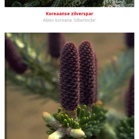
Koreaanse zilverspar
Abies koreana 'Silberlocke'