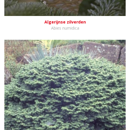
Algerijnse zilverden
Abies numidica