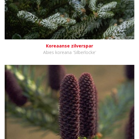
Koreaanse zilverspar
Abies koreana 'Silberlocke'