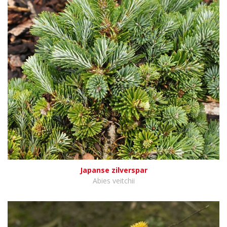
Japanse zilverspar
Abies veitchii