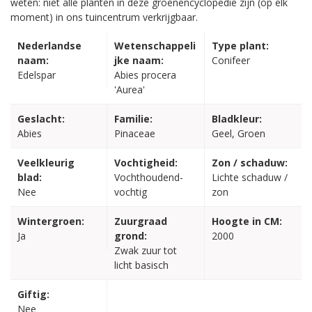
weten: niet alle planten in deze groenencyclopedie zijn (op elk
moment) in ons tuincentrum verkrijgbaar.
Nederlandse
Wetenschappeli
Type plant:
naam:
jke naam:
Conifeer
Edelspar
Abies procera
'Aurea'
Geslacht:
Familie:
Bladkleur:
Abies
Pinaceae
Geel, Groen
Veelkleurig
Vochtigheid:
Zon / schaduw:
blad:
Vochthoudend-
Lichte schaduw /
Nee
vochtig
zon
Wintergroen:
Zuurgraad
Hoogte in CM:
Ja
grond:
2000
Zwak zuur tot
licht basisch
Giftig:
Nee