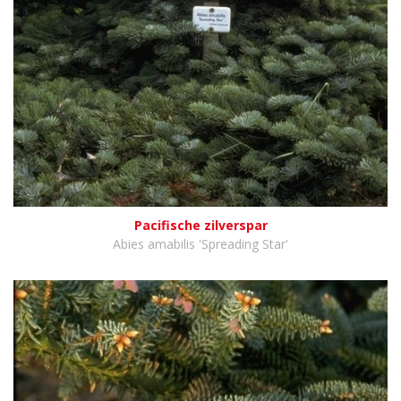
Pacifische zilverspar
Abies amabilis 'Spreading Star'