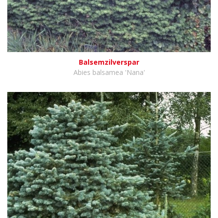
Balsemzilverspar
Abies balsamea 'Nana'