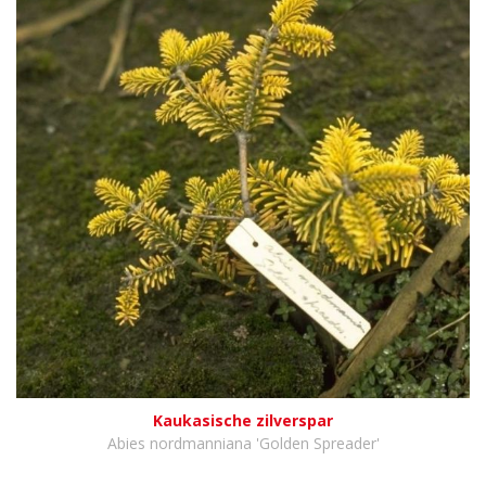
Kaukasische zilverspar
Abies nordmanniana 'Golden Spreader'