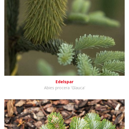
Edelspar
Abies procera 'Glauca'