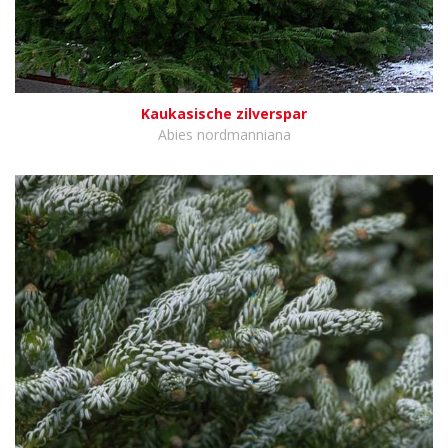
Kaukasische zilverspar
Abies nordmanniana