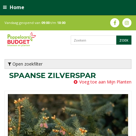
Home
Vandaag geopend van
09:00
t/m
18:00
Open zoekfilter
SPAANSE ZILVERSPAR
Voeg toe aan Mijn Planten