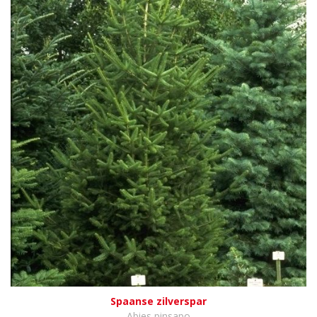
Spaanse zilverspar
Abies pinsapo