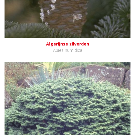
Algerijnse zilverden
Abies numidica