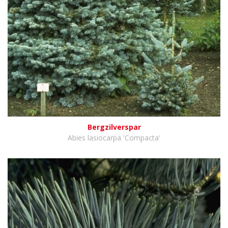
Bergzilverspar
Abies lasiocarpa 'Compacta'