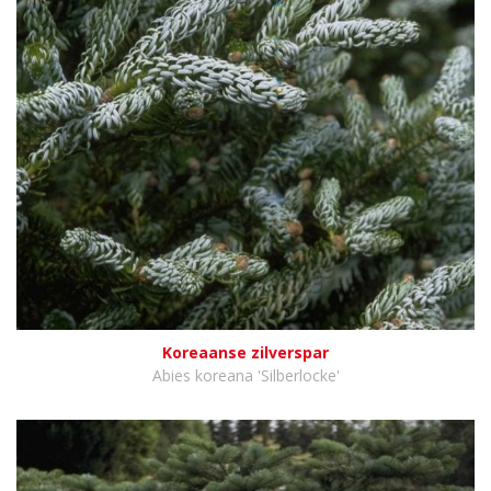
Koreaanse zilverspar
Abies koreana 'Silberlocke'