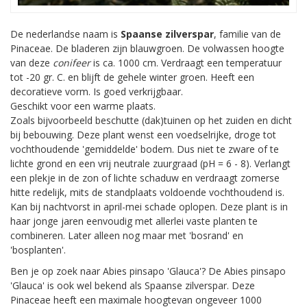
De nederlandse naam is
Spaanse zilverspar
, familie van de
Pinaceae. De bladeren zijn blauwgroen. De volwassen hoogte
van deze
conifeer
is ca. 1000 cm. Verdraagt een temperatuur
tot -20 gr. C. en blijft de gehele winter groen. Heeft een
decoratieve vorm. Is goed verkrijgbaar.
Geschikt voor een warme plaats.
Zoals bijvoorbeeld beschutte (dak)tuinen op het zuiden en dicht
bij bebouwing. Deze plant wenst een voedselrijke, droge tot
vochthoudende 'gemiddelde' bodem. Dus niet te zware of te
lichte grond en een vrij neutrale zuurgraad (pH = 6 - 8). Verlangt
een plekje in de zon of lichte schaduw en verdraagt zomerse
hitte redelijk, mits de standplaats voldoende vochthoudend is.
Kan bij nachtvorst in april-mei schade oplopen. Deze plant is in
haar jonge jaren eenvoudig met allerlei vaste planten te
combineren. Later alleen nog maar met 'bosrand' en
'bosplanten'.
Ben je op zoek naar Abies pinsapo 'Glauca'? De Abies pinsapo
'Glauca' is ook wel bekend als Spaanse zilverspar. Deze
Pinaceae heeft een maximale hoogtevan ongeveer 1000