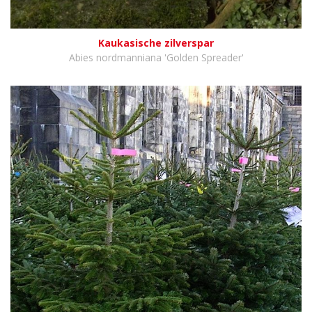
Kaukasische zilverspar
Abies nordmanniana 'Golden Spreader'