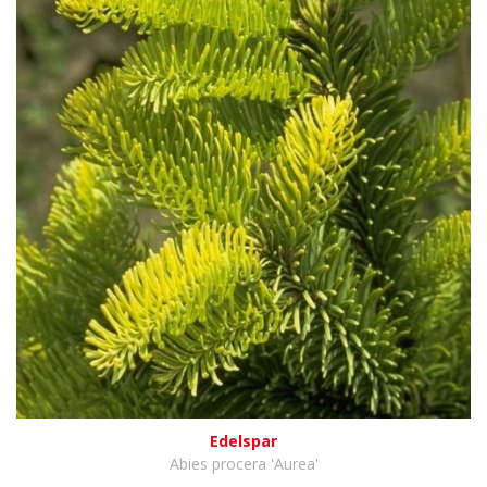
Edelspar
Abies procera 'Aurea'