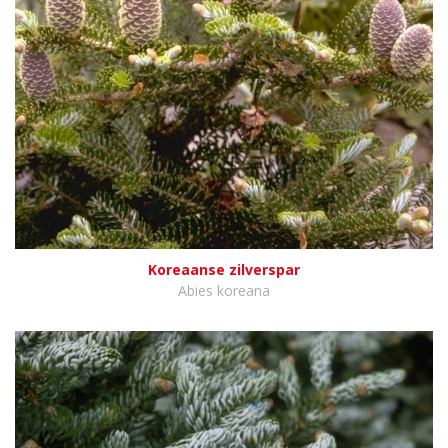
Koreaanse zilverspar
Abies koreana