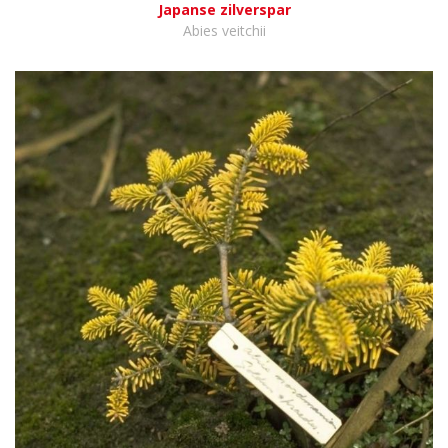
Japanse zilverspar
Abies veitchii