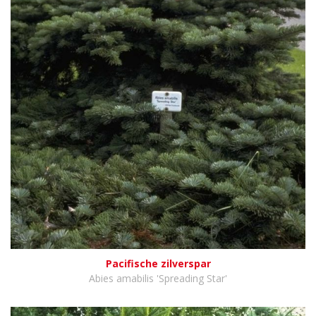
Pacifische zilverspar
Abies amabilis 'Spreading Star'