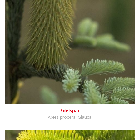
Edelspar
Abies procera 'Glauca'