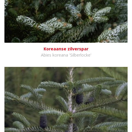
Koreaanse zilverspar
Abies koreana 'Silberlocke'