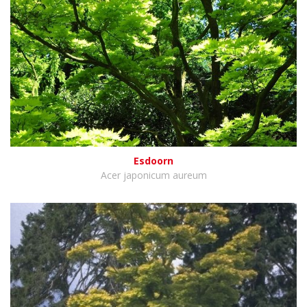
Esdoorn
Acer japonicum aureum