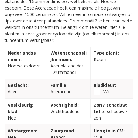
platanoides 'Drummondii' is ook wel bekend als Noorse
esdoorn. Deze Aceraceae heeft een maximale hoogtevan
ongeveer 1500 centimeter. Wil je meer informatie ontvangen of
tips over deze Acer platanoides 'Drummondii'? Je bent van harte
welkom in ons tuincentrum. Belangrijk om te weten: niet alle
planten in deze groenencyclopedie zijn (op elk moment) in ons
tuincentrum verkrijgbaar.
Nederlandse
Wetenschappeli
Type plant:
naam:
jke naam:
Boom
Noorse esdoorn
Acer platanoides
'Drummondii'
Geslacht:
Familie:
Bladkleur:
Acer
Aceraceae
Wit
Veelkleurig
Vochtigheid:
Zon / schaduw:
blad:
Vochthoudend
Lichte schaduw /
Nee
zon
Wintergroen:
Zuurgraad
Hoogte in CM:
Nee
grond:
1500