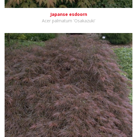
Japanse esdoorn
Acer palmatum 'Osakazuki'