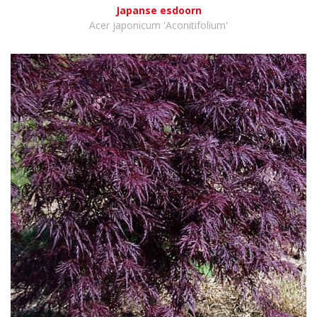
Japanse esdoorn
Acer japonicum 'Aconitifolium'