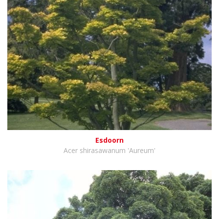
Esdoorn
Acer shirasawanum 'Aureum'