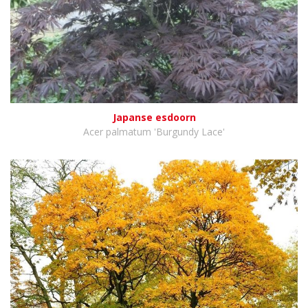
Japanse esdoorn
Acer palmatum 'Burgundy Lace'