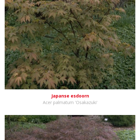
Japanse esdoorn
Acer palmatum 'Osakazuki'