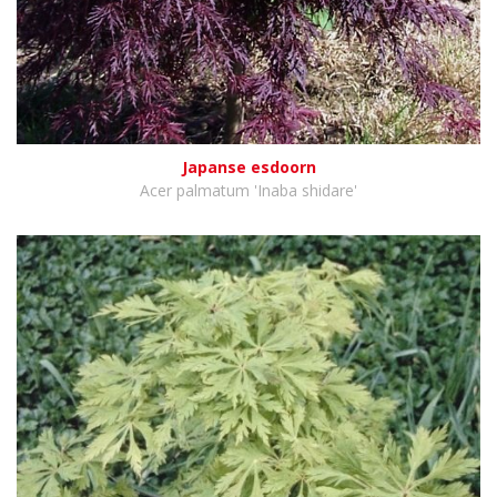
Japanse esdoorn
Acer palmatum 'Inaba shidare'