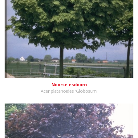
Noorse esdoorn
Acer platanoides 'Globosum'