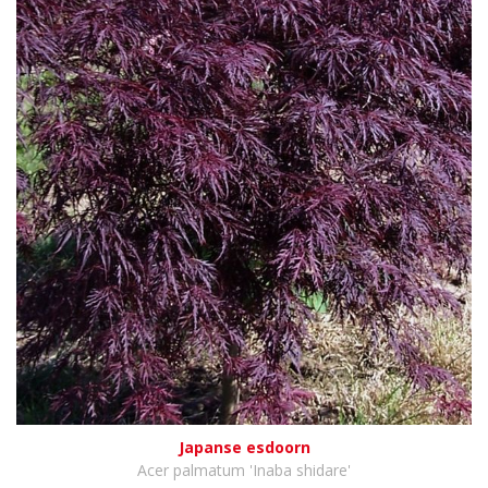
Japanse esdoorn
Acer palmatum 'Inaba shidare'