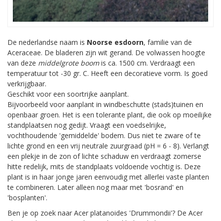
De nederlandse naam is
Noorse esdoorn
, familie van de
Aceraceae. De bladeren zijn wit gerand. De volwassen hoogte
van deze
middelgrote boom
is ca. 1500 cm. Verdraagt een
temperatuur tot -30 gr. C. Heeft een decoratieve vorm. Is goed
verkrijgbaar.
Geschikt voor een soortrijke aanplant.
Bijvoorbeeld voor aanplant in windbeschutte (stads)tuinen en
openbaar groen. Het is een tolerante plant, die ook op moeilijke
standplaatsen nog gedijt. Vraagt een voedselrijke,
vochthoudende 'gemiddelde' bodem. Dus niet te zware of te
lichte grond en een vrij neutrale zuurgraad (pH = 6 - 8). Verlangt
een plekje in de zon of lichte schaduw en verdraagt zomerse
hitte redelijk, mits de standplaats voldoende vochtig is. Deze
plant is in haar jonge jaren eenvoudig met allerlei vaste planten
te combineren. Later alleen nog maar met 'bosrand' en
'bosplanten'.
Ben je op zoek naar Acer platanoides 'Drummondii'? De Acer