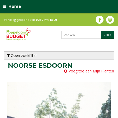
Home
Vandaag geopend van
09:30
t/m
18:00
Open zoekfilter
NOORSE ESDOORN
Voeg toe aan Mijn Planten