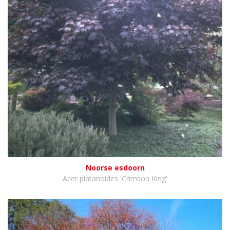
Noorse esdoorn
Acer platanoides 'Crimson King'