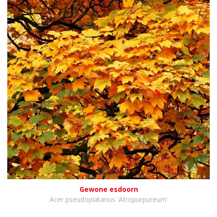
Gewone esdoorn
Acer pseudoplatanus 'Atropurpureum'