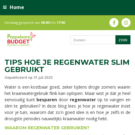
Home
Vandaag geopend van
09:00
t/m
17:00
TIPS HOE JE REGENWATER SLIM
GEBRUIKT
Gepubliceerd op
31 juli 2025
Water is een kostbaar goed, zeker tijdens droge zomers waarin
het kraanwatergebruik flink kan oplopen. Maar wist je dat je heel
eenvoudig kunt
besparen
door
regenwater
op te vangen en
slim te gebruiken? In deze blog lees je hoe je regenwater inzet
voor je tuin, waarom dat zo'n goed idee is en hoe je zelfs in de
droogste periodes nauwelijks kraanwater nodig hebt.
WAAROM REGENWATER GEBRUIKEN?