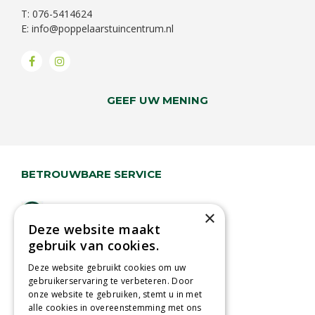
T: 076-5414624
E:
info@poppelaarstuincentrum.nl
GEEF UW MENING
BETROUWBARE SERVICE
Lage verzendkosten
×
Deze website maakt
Vandaag besteld
gebruik van cookies.
binnen 2 dagen ophalen!
Afhalen in tuincentrum
Deze website gebruikt cookies om uw
gebruikerservaring te verbeteren. Door
Betaal veilig
onze website te gebruiken, stemt u in met
met iDeal - Wero
alle cookies in overeenstemming met ons