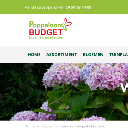
Vandaag geopend van
09:00
t/m
17:00
HOME
ASSORTIMENT
BLOEMEN
TUINPL
W
Home
>
Nieuws
>
Hoe kies ik de juiste kerstboom