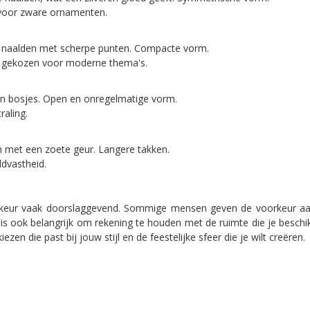
 voor zware ornamenten.
e naalden met scherpe punten. Compacte vorm.
k gekozen voor moderne thema's.
in bosjes. Open en onregelmatige vorm.
raling.
 met een zoete geur. Langere takken.
dvastheid.
rkeur vaak doorslaggevend. Sommige mensen geven de voorkeur aan d
 is ook belangrijk om rekening te houden met de ruimte die je besch
en die past bij jouw stijl en de feestelijke sfeer die je wilt creëren.