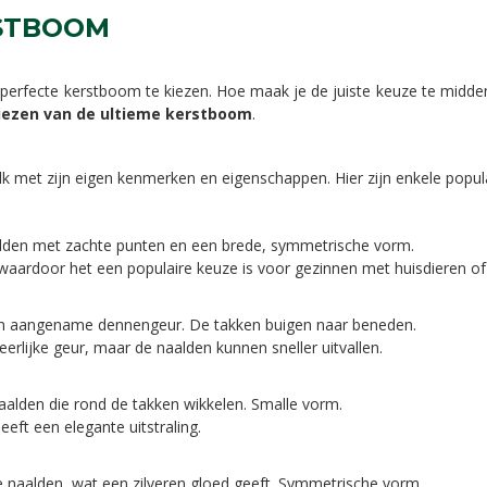
RSTBOOM
e perfecte kerstboom te kiezen. Hoe maak je de juiste keuze te midd
kiezen van de ultieme kerstboom
.
elk met zijn eigen kenmerken en eigenschappen. Hier zijn enkele popu
den met zachte punten en een brede, symmetrische vorm.
 waardoor het een populaire keuze is voor gezinnen met huisdieren of 
n aangename dennengeur. De takken buigen naar beneden.
eerlijke geur, maar de naalden kunnen sneller uitvallen.
lden die rond de takken wikkelen. Smalle vorm.
eft een elegante uitstraling.
e naalden, wat een zilveren gloed geeft. Symmetrische vorm.