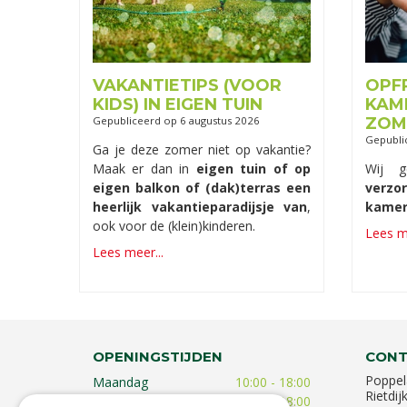
VAKANTIETIPS (VOOR
OPF
KIDS) IN EIGEN TUIN
KAM
Gepubliceerd op
6 augustus 2026
ZOM
Gepubli
Ga je deze zomer niet op vakantie?
Maak er dan in
eigen tuin of op
Wij 
eigen balkon of (dak)terras een
verz
heerlijk vakantieparadijsje van
,
kamer
ook voor de (klein)kinderen.
Lees me
Lees meer...
OPENINGSTIJDEN
CONT
Poppel
Maandag
10:00 - 18:00
Rietdij
Dinsdag
09:30 - 18:00