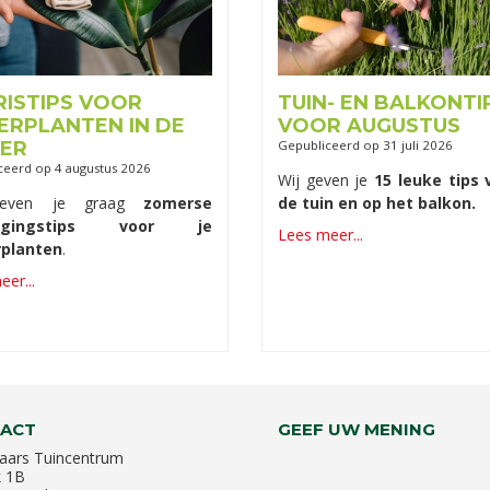
RISTIPS VOOR
TUIN- EN BALKONTI
ERPLANTEN IN DE
VOOR AUGUSTUS
ER
Gepubliceerd op
31 juli 2026
ceerd op
4 augustus 2026
Wij geven je
15 leuke tips 
geven je graag
zomerse
de tuin en op het balkon.
orgingstips voor je
Lees meer...
planten
.
er...
ACT
GEEF UW MENING
aars Tuincentrum
k 1B