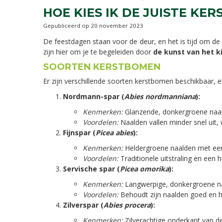
HOE KIES IK DE JUISTE KE
Gepubliceerd op
20 november 2023
De feestdagen staan voor de deur, en het is tijd om d
zijn hier om je te begeleiden door
de kunst van het 
SOORTEN KERSTBOMEN
Er zijn verschillende soorten kerstbomen beschikbaar, 
Nordmann-spar (
Abies nordmanniana
):
Kenmerken:
Glanzende, donkergroene naal
Voordelen:
Naalden vallen minder snel uit,
Fijnspar (
Picea abies
):
Kenmerken:
Heldergroene naalden met ee
Voordelen:
Traditionele uitstraling en een h
Servische spar (
Picea omorika
):
Kenmerken:
Langwerpige, donkergroene naa
Voordelen:
Behoudt zijn naalden goed en he
Zilverspar (
Abies procera
):
Kenmerken:
Zilverachtige onderkant van d