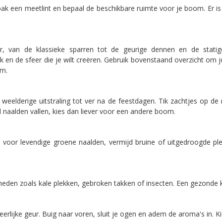
 pak een meetlint en bepaal de beschikbare ruimte voor je boom. Er 
r, van de klassieke sparren tot de geurige dennen en de statige z
k en de sfeer die je wilt creëren. Gebruik bovenstaand overzicht o
om.
eelderige uitstraling tot ver na de feestdagen. Tik zachtjes op de 
 naalden vallen, kies dan liever voor een andere boom.
ies voor levendige groene naalden, vermijd bruine of uitgedroogde 
en zoals kale plekken, gebroken takken of insecten. Een gezonde ke
rlijke geur. Buig naar voren, sluit je ogen en adem de aroma's in. 