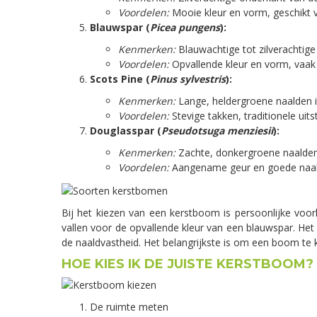
Voordelen:
Mooie kleur en vorm, geschikt
Blauwspar (
Picea pungens
):
Kenmerken:
Blauwachtige tot zilverachtig
Voordelen:
Opvallende kleur en vorm, vaa
Scots Pine (
Pinus sylvestris
):
Kenmerken:
Lange, heldergroene naalden 
Voordelen:
Stevige takken, traditionele uitst
Douglasspar (
Pseudotsuga menziesii
):
Kenmerken:
Zachte, donkergroene naalden
Voordelen:
Aangename geur en goede naal
Bij het kiezen van een kerstboom is persoonlijke voo
vallen voor de opvallende kleur van een blauwspar. Het
de naaldvastheid. Het belangrijkste is om een boom te kiez
HOE KIES IK DE JUISTE KERSTBOOM?
De ruimte meten