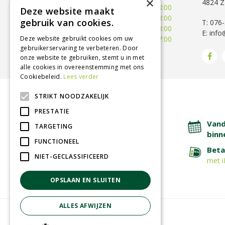
×
4824 Z
Woensdag
09:30 - 18:00
Deze website maakt
Donderdag
09:30 - 18:00
gebruik van cookies.
T: 076
Vrijdag
09:00 - 18:00
E:
info
Deze website gebruikt cookies om uw
Zaterdag
09:00 - 17:00
gebruikerservaring te verbeteren. Door
Toon alle openingstijden
onze website te gebruiken, stemt u in met
alle cookies in overeenstemming met ons
Cookiebeleid.
Lees verder
STRIKT NOODZAKELIJK
BETROUWBARE SERVICE
PRESTATIE
Lage verzendkosten
Vand
TARGETING
binn
FUNCTIONEEL
Afhalen in tuincentrum
Beta
NIET-GECLASSIFICEERD
met i
OPSLAAN EN SLUITEN
ALLES AFWIJZEN