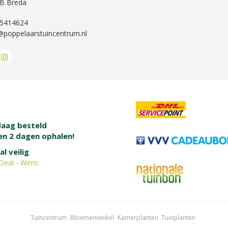
B Breda
-5414624
@poppelaarstuincentrum.nl
aag besteld
en 2 dagen ophalen!
al veilig
Deal - Wero
Tuincentrum
Bloemenwinkel
Kamerplanten
Tuinplanten