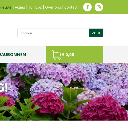
Nieuws
Acties
Tuintips
Over ons
Contact
EAUBONNEN
€ 0,00
G!