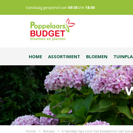
Vandaag geopend van
09:30
t/m
18:00
HOME
ASSORTIMENT
BLOEMEN
TUINPL
W
Home
>
Nieuws
>
6 handige tips voor het bewateren van tuin