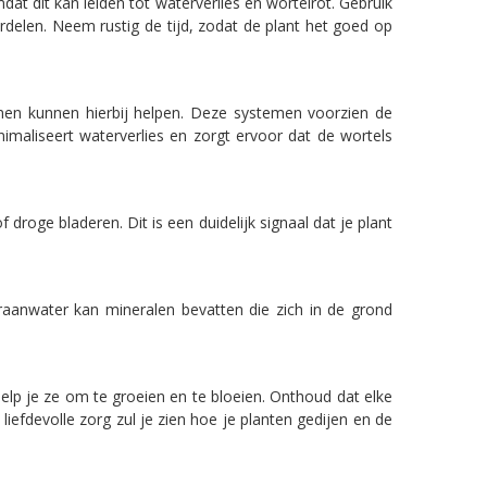
mdat dit kan leiden tot waterverlies en wortelrot. Gebruik
delen. Neem rustig de tijd, zodat de plant het goed op
men kunnen hierbij helpen. Deze systemen voorzien de
imaliseert waterverlies en zorgt ervoor dat de wortels
 droge bladeren. Dit is een duidelijk signaal dat je plant
raanwater kan mineralen bevatten die zich in de grond
help je ze om te groeien en te bloeien. Onthoud dat elke
iefdevolle zorg zul je zien hoe je planten gedijen en de