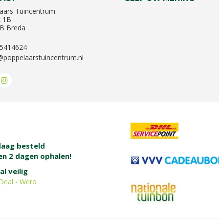
aars Tuincentrum
k 1B
B Breda
-5414624
@poppelaarstuincentrum.nl
aag besteld
en 2 dagen ophalen!
al veilig
Deal - Wero