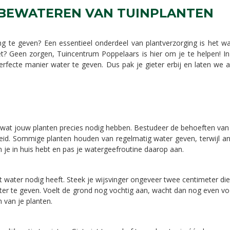
T BEWATEREN VAN TUINPLANTEN
g te geven? Een essentieel onderdeel van plantverzorging is het w
t? Geen zorgen, Tuincentrum Poppelaars is hier om je te helpen! I
erfecte manier water te geven. Dus pak je gieter erbij en laten we 
pen wat jouw planten precies nodig hebben. Bestudeer de behoeften van 
id. Sommige planten houden van regelmatig water geven, terwijl an
n je in huis hebt en pas je watergeefroutine daarop aan.
t water nodig heeft. Steek je wijsvinger ongeveer twee centimeter die
water te geven. Voelt de grond nog vochtig aan, wacht dan nog even vo
 van je planten.