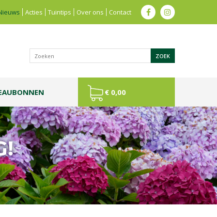
Nieuws
Acties
Tuintips
Over ons
Contact
EAUBONNEN
€ 0,00
G!