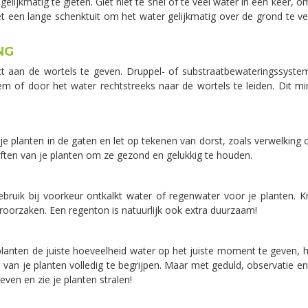
elijkmatig te gieten. Giet niet te snel of te veel water in één keer, o
t een lange schenktuit om het water gelijkmatig over de grond te ver
NG
t aan de wortels te geven. Druppel- of substraatbewateringssyste
 of door het water rechtstreeks naar de wortels te leiden. Dit min
 je planten in de gaten en let op tekenen van dorst, zoals verwelking of
ften van je planten om ze gezond en gelukkig te houden.
ruik bij voorkeur ontkalkt water of regenwater voor je planten. K
orzaken. Een regenton is natuurlijk ook extra duurzaam!
 planten de juiste hoeveelheid water op het juiste moment te geven, 
an je planten volledig te begrijpen. Maar met geduld, observatie en l
even en zie je planten stralen!