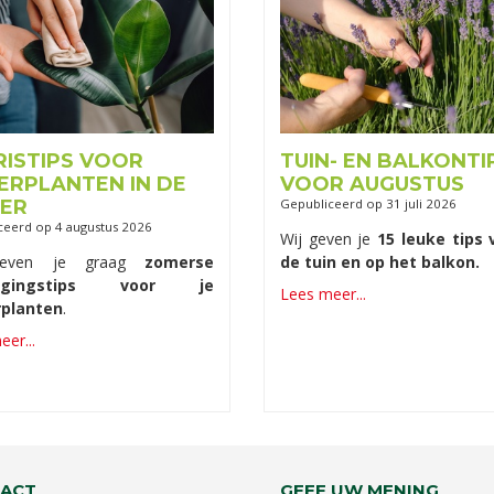
RISTIPS VOOR
TUIN- EN BALKONTI
ERPLANTEN IN DE
VOOR AUGUSTUS
ER
Gepubliceerd op
31 juli 2026
ceerd op
4 augustus 2026
Wij geven je
15 leuke tips 
geven je graag
zomerse
de tuin en op het balkon.
orgingstips voor je
Lees meer...
planten
.
er...
ACT
GEEF UW MENING