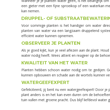
Wanneer je je planten water geeft, is het belangrijk om g
een gieter met een fijne sproeikop of een waterkan me
kan nemen.
DRUPPEL- OF SUBSTRAATBEWATERI
Voor sommige planten is het handiger om water direc
planten van water via een langzaam druppelend systeem
efficiënt water kunnen opnemen.
OBSERVEER JE PLANTEN
Als je goed kijkt, kun je veel aflezen aan de plant. Houd
water nodig heeft. Wees attent en reageer op de behoe
KWALITEIT VAN HET WATER
Planten hebben schoon water nodig om te gedijen. Geb
kunnen opbouwen en schade aan de wortels kunnen vero
WATERGEEFEXPERT
Gefeliciteerd, jij bent nu een watergeefexpert! Door je
plant anders is en het kan even duren om de behoeften v
tuin vullen met groene pracht. Dus blijf liefdevol water g