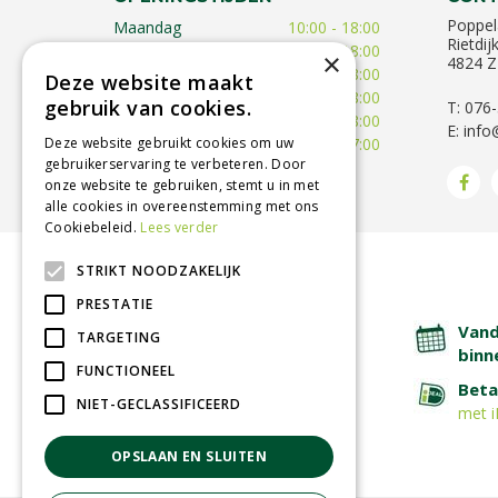
Poppel
Maandag
10:00 - 18:00
Rietdij
Dinsdag
09:30 - 18:00
×
4824 Z
Woensdag
09:30 - 18:00
Deze website maakt
Donderdag
09:30 - 18:00
gebruik van cookies.
T: 076
Vrijdag
09:00 - 18:00
E:
info
Deze website gebruikt cookies om uw
Zaterdag
09:00 - 17:00
gebruikerservaring te verbeteren. Door
Toon alle openingstijden
onze website te gebruiken, stemt u in met
alle cookies in overeenstemming met ons
Cookiebeleid.
Lees verder
STRIKT NOODZAKELIJK
BETROUWBARE SERVICE
PRESTATIE
Lage verzendkosten
Vand
TARGETING
binn
FUNCTIONEEL
Afhalen in tuincentrum
Beta
NIET-GECLASSIFICEERD
met i
OPSLAAN EN SLUITEN