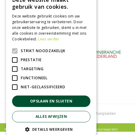
Afhalen in tuincentrum
gebruik van cookies.
Betaal veilig
Deze website gebruikt cookies om uw
met iDeal - Wero
gebruikerservaring te verbeteren. Door
onze website te gebruiken, stemt u in met
alle cookies in overeenstemming met ons
Cookiebeleid.
Lees verder
STRIKT NOODZAKELIJK
PRESTATIE
TARGETING
FUNCTIONEEL
NIET-GECLASSIFICEERD
OPSLAAN EN SLUITEN
Tuincentrum
Bloemenwinkel
Kamerplanten
Tuinplanten
ALLES AFWIJZEN
© Poppelaars Tuincentrum |
Privacy policy
|
Algemene voorwaarden
DETAILS WEERGEVEN