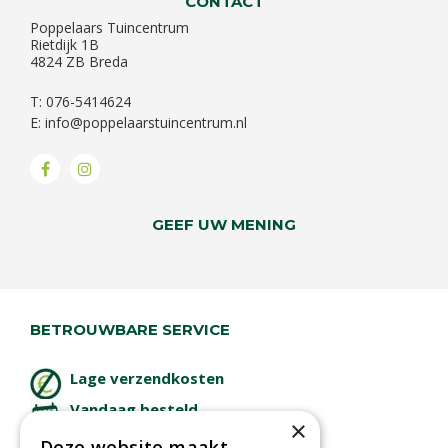
CONTACT
Poppelaars Tuincentrum
Rietdijk 1B
4824 ZB Breda
T: 076-5414624
E:
info@poppelaarstuincentrum.nl
GEEF UW MENING
BETROUWBARE SERVICE
Lage verzendkosten
Vandaag besteld
×
binnen 2 dagen ophalen!
Deze website maakt