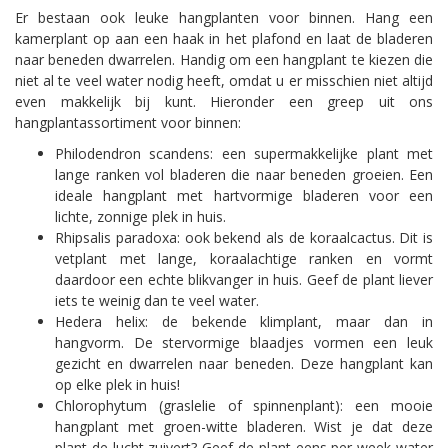
Er bestaan ook leuke hangplanten voor binnen. Hang een
kamerplant op aan een haak in het plafond en laat de bladeren
naar beneden dwarrelen. Handig om een hangplant te kiezen die
niet al te veel water nodig heeft, omdat u er misschien niet altijd
even makkelijk bij kunt. Hieronder een greep uit ons
hangplantassortiment voor binnen:
Philodendron scandens: een supermakkelijke plant met
lange ranken vol bladeren die naar beneden groeien. Een
ideale hangplant met hartvormige bladeren voor een
lichte, zonnige plek in huis.
Rhipsalis paradoxa: ook bekend als de koraalcactus. Dit is
vetplant met lange, koraalachtige ranken en vormt
daardoor een echte blikvanger in huis. Geef de plant liever
iets te weinig dan te veel water.
Hedera helix: de bekende klimplant, maar dan in
hangvorm. De stervormige blaadjes vormen een leuk
gezicht en dwarrelen naar beneden. Deze hangplant kan
op elke plek in huis!
Chlorophytum (graslelie of spinnenplant): een mooie
hangplant met groen-witte bladeren. Wist je dat deze
plant de lucht zuivert? Geef de plant eens per week water