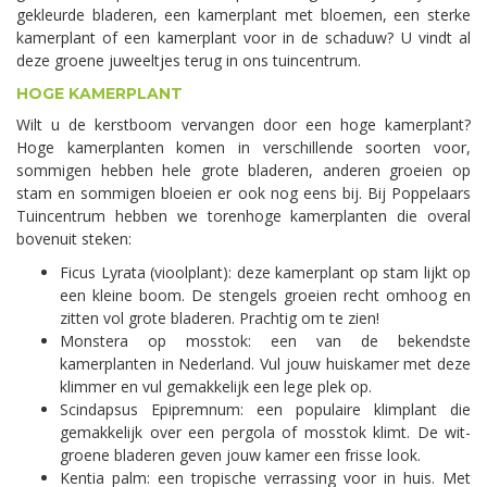
gekleurde bladeren, een kamerplant met bloemen, een sterke
kamerplant of een kamerplant voor in de schaduw? U vindt al
deze groene juweeltjes terug in ons tuincentrum.
HOGE KAMERPLANT
Wilt u de kerstboom vervangen door een hoge kamerplant?
Hoge kamerplanten komen in verschillende soorten voor,
sommigen hebben hele grote bladeren, anderen groeien op
stam en sommigen bloeien er ook nog eens bij. Bij Poppelaars
Tuincentrum hebben we torenhoge kamerplanten die overal
bovenuit steken:
Ficus Lyrata (vioolplant): deze kamerplant op stam lijkt op
een kleine boom. De stengels groeien recht omhoog en
zitten vol grote bladeren. Prachtig om te zien!
Monstera op mosstok: een van de bekendste
kamerplanten in Nederland. Vul jouw huiskamer met deze
klimmer en vul gemakkelijk een lege plek op.
Scindapsus Epipremnum: een populaire klimplant die
gemakkelijk over een pergola of mosstok klimt. De wit-
groene bladeren geven jouw kamer een frisse look.
Kentia palm: een tropische verrassing voor in huis. Met