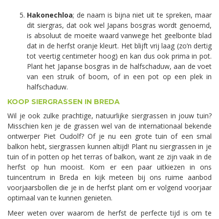
Hakonechloa
; de naam is bijna niet uit te spreken, maar
dit siergras, dat ook wel Japans bosgras wordt genoemd,
is absoluut de moeite waard vanwege het geelbonte blad
dat in de herfst oranje kleurt. Het blijft vrij laag (zo’n dertig
tot veertig centimeter hoog) en kan dus ook prima in pot.
Plant het Japanse bosgras in de halfschaduw, aan de voet
van een struik of boom, of in een pot op een plek in
halfschaduw.
KOOP SIERGRASSEN IN BREDA
Wil je ook zulke prachtige, natuurlijke siergrassen in jouw tuin?
Misschien ken je de grassen wel van de internationaal bekende
ontwerper Piet Oudolf? Of je nu een grote tuin of een smal
balkon hebt, siergrassen kunnen altijd! Plant nu siergrassen in je
tuin of in potten op het terras of balkon, want ze zijn vaak in de
herfst op hun mooist. Kom er een paar uitkiezen in ons
tuincentrum in Breda en kijk meteen bij ons ruime aanbod
voorjaarsbollen die je in de herfst plant om er volgend voorjaar
optimaal van te kunnen genieten.
Meer weten over waarom de herfst de perfecte tijd is om te