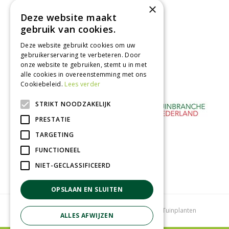
×
binnen 2 dagen ophalen!
Deze website maakt
Afhalen in tuincentrum
gebruik van cookies.
Betaal veilig
Deze website gebruikt cookies om uw
met iDeal - Wero
gebruikerservaring te verbeteren. Door
onze website te gebruiken, stemt u in met
alle cookies in overeenstemming met ons
Cookiebeleid.
Lees verder
STRIKT NOODZAKELIJK
PRESTATIE
TARGETING
FUNCTIONEEL
NIET-GECLASSIFICEERD
OPSLAAN EN SLUITEN
Tuincentrum
Bloemenwinkel
Kamerplanten
Tuinplanten
ALLES AFWIJZEN