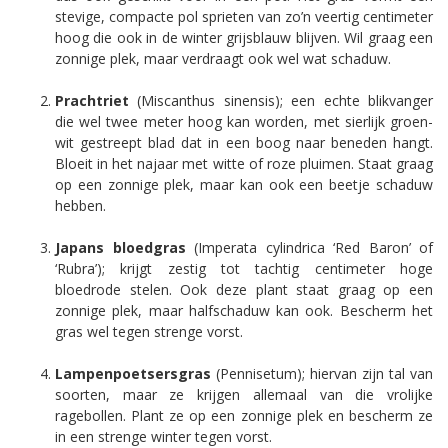
stevige, compacte pol sprieten van zo’n veertig centimeter
hoog die ook in de winter grijsblauw blijven. Wil graag een
zonnige plek, maar verdraagt ook wel wat schaduw.
Prachtriet
(Miscanthus sinensis); een echte blikvanger
die wel twee meter hoog kan worden, met sierlijk groen-
wit gestreept blad dat in een boog naar beneden hangt.
Bloeit in het najaar met witte of roze pluimen. Staat graag
op een zonnige plek, maar kan ook een beetje schaduw
hebben.
Japans bloedgras
(Imperata cylindrica ‘Red Baron’ of
‘Rubra’); krijgt zestig tot tachtig centimeter hoge
bloedrode stelen. Ook deze plant staat graag op een
zonnige plek, maar halfschaduw kan ook. Bescherm het
gras wel tegen strenge vorst.
Lampenpoetsersgras
(Pennisetum); hiervan zijn tal van
soorten, maar ze krijgen allemaal van die vrolijke
ragebollen. Plant ze op een zonnige plek en bescherm ze
in een strenge winter tegen vorst.