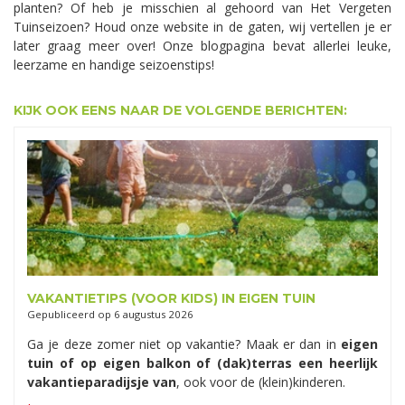
planten? Of heb je misschien al gehoord van Het Vergeten
Tuinseizoen? Houd onze website in de gaten, wij vertellen je er
later graag meer over! Onze blogpagina bevat allerlei leuke,
leerzame en handige seizoenstips!
KIJK OOK EENS NAAR DE VOLGENDE BERICHTEN:
VAKANTIETIPS (VOOR KIDS) IN EIGEN TUIN
Gepubliceerd op
6 augustus 2026
Ga je deze zomer niet op vakantie? Maak er dan in
eigen
tuin of op eigen balkon of (dak)terras een heerlijk
vakantieparadijsje van
, ook voor de (klein)kinderen.