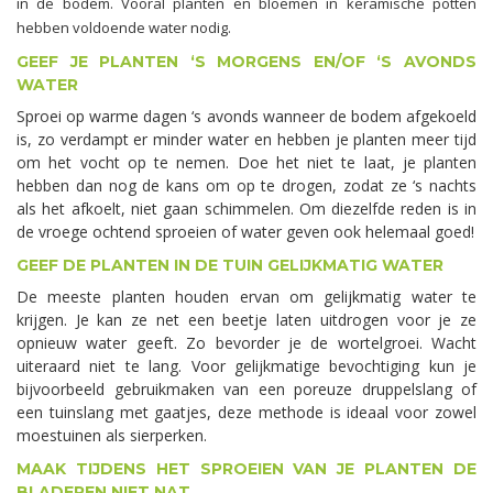
in de bodem. Vooral planten en bloemen in keramische potten
hebben voldoende water nodig.
GEEF JE PLANTEN ‘S MORGENS EN/OF ‘S AVONDS
WATER
Sproei op warme dagen ‘s avonds wanneer de bodem afgekoeld
is, zo verdampt er minder water en hebben je planten meer tijd
om het vocht op te nemen. Doe het niet te laat, je planten
hebben dan nog de kans om op te drogen, zodat ze ‘s nachts
als het afkoelt, niet gaan schimmelen. Om diezelfde reden is in
de vroege ochtend sproeien of water geven ook helemaal goed!
GEEF DE PLANTEN IN DE TUIN GELIJKMATIG WATER
De meeste planten houden ervan om gelijkmatig water te
krijgen. Je kan ze net een beetje laten uitdrogen voor je ze
opnieuw water geeft. Zo bevorder je de wortelgroei. Wacht
uiteraard niet te lang. Voor gelijkmatige bevochtiging kun je
bijvoorbeeld gebruikmaken van een poreuze druppelslang of
een tuinslang met gaatjes, deze methode is ideaal voor zowel
moestuinen als sierperken.
MAAK TIJDENS HET SPROEIEN VAN JE PLANTEN DE
BLADEREN NIET NAT