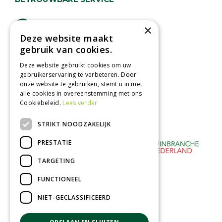
Lage verzendkosten
×
Deze website maakt
Vandaag besteld
gebruik van cookies.
binnen 2 dagen ophalen!
Afhalen in tuincentrum
Deze website gebruikt cookies om uw
gebruikerservaring te verbeteren. Door
Betaal veilig
onze website te gebruiken, stemt u in met
met iDeal - Wero
alle cookies in overeenstemming met ons
Cookiebeleid.
Lees verder
STRIKT NOODZAKELIJK
PRESTATIE
TARGETING
FUNCTIONEEL
NIET-GECLASSIFICEERD