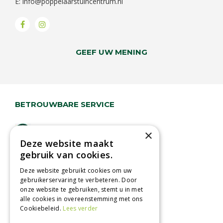
E:
info@poppelaarstuincentrum.nl
GEEF UW MENING
BETROUWBARE SERVICE
Lage verzendkosten
×
Deze website maakt
Vandaag besteld
gebruik van cookies.
binnen 2 dagen ophalen!
Afhalen in tuincentrum
Deze website gebruikt cookies om uw
gebruikerservaring te verbeteren. Door
Betaal veilig
onze website te gebruiken, stemt u in met
met iDeal - Wero
alle cookies in overeenstemming met ons
Cookiebeleid.
Lees verder