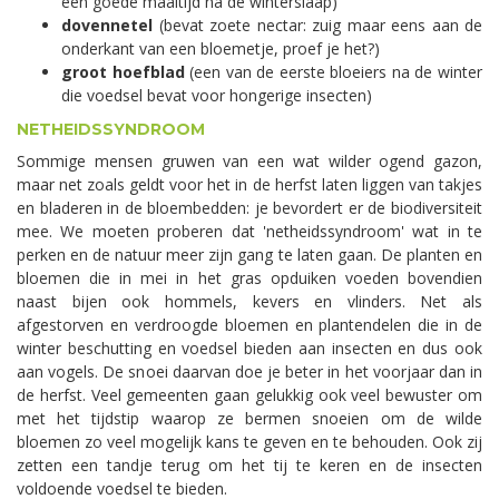
een goede maaltijd na de winterslaap)
dovennetel
(bevat zoete nectar: zuig maar eens aan de
onderkant van een bloemetje, proef je het?)
groot hoefblad
(een van de eerste bloeiers na de winter
die voedsel bevat voor hongerige insecten)
NETHEIDSSYNDROOM
Sommige mensen gruwen van een wat wilder ogend gazon,
maar net zoals geldt voor het in de herfst laten liggen van takjes
en bladeren in de bloembedden: je bevordert er de biodiversiteit
mee. We moeten proberen dat 'netheidssyndroom' wat in te
perken en de natuur meer zijn gang te laten gaan. De planten en
bloemen die in mei in het gras opduiken voeden bovendien
naast bijen ook hommels, kevers en vlinders. Net als
afgestorven en verdroogde bloemen en plantendelen die in de
winter beschutting en voedsel bieden aan insecten en dus ook
aan vogels. De snoei daarvan doe je beter in het voorjaar dan in
de herfst. Veel gemeenten gaan gelukkig ook veel bewuster om
met het tijdstip waarop ze bermen snoeien om de wilde
bloemen zo veel mogelijk kans te geven en te behouden. Ook zij
zetten een tandje terug om het tij te keren en de insecten
voldoende voedsel te bieden.