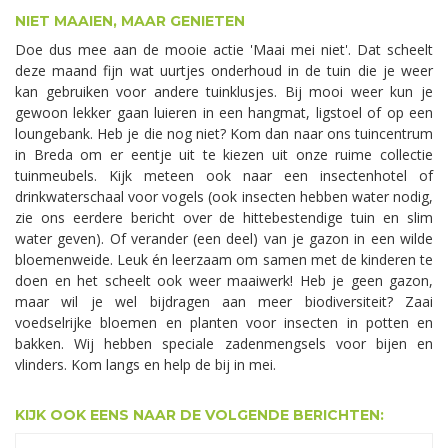
NIET MAAIEN, MAAR GENIETEN
Doe dus mee aan de mooie actie 'Maai mei niet'. Dat scheelt
deze maand fijn wat uurtjes onderhoud in de tuin die je weer
kan gebruiken voor andere tuinklusjes. Bij mooi weer kun je
gewoon lekker gaan luieren in een hangmat, ligstoel of op een
loungebank. Heb je die nog niet? Kom dan naar ons tuincentrum
in Breda om er eentje uit te kiezen uit onze ruime collectie
tuinmeubels. Kijk meteen ook naar een insectenhotel of
drinkwaterschaal voor vogels (ook insecten hebben water nodig,
zie ons eerdere bericht over de hittebestendige tuin en slim
water geven). Of verander (een deel) van je gazon in een wilde
bloemenweide. Leuk én leerzaam om samen met de kinderen te
doen en het scheelt ook weer maaiwerk! Heb je geen gazon,
maar wil je wel bijdragen aan meer biodiversiteit? Zaai
voedselrijke bloemen en planten voor insecten in potten en
bakken. Wij hebben speciale zadenmengsels voor bijen en
vlinders. Kom langs en help de bij in mei.
KIJK OOK EENS NAAR DE VOLGENDE BERICHTEN: