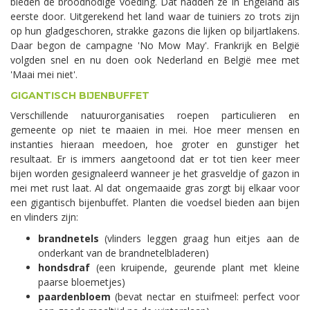
bieden de broodnodige voeding. Dat hadden ze in Engeland als
eerste door. Uitgerekend het land waar de tuiniers zo trots zijn
op hun gladgeschoren, strakke gazons die lijken op biljartlakens.
Daar begon de campagne 'No Mow May'. Frankrijk en België
volgden snel en nu doen ook Nederland en België mee met
'Maai mei niet'.
GIGANTISCH BIJENBUFFET
Verschillende natuurorganisaties roepen particulieren en
gemeente op niet te maaien in mei. Hoe meer mensen en
instanties hieraan meedoen, hoe groter en gunstiger het
resultaat. Er is immers aangetoond dat er tot tien keer meer
bijen worden gesignaleerd wanneer je het grasveldje of gazon in
mei met rust laat. Al dat ongemaaide gras zorgt bij elkaar voor
een gigantisch bijenbuffet. Planten die voedsel bieden aan bijen
en vlinders zijn:
brandnetels
(vlinders leggen graag hun eitjes aan de
onderkant van de brandnetelbladeren)
hondsdraf
(een kruipende, geurende plant met kleine
paarse bloemetjes)
paardenbloem
(bevat nectar en stuifmeel: perfect voor