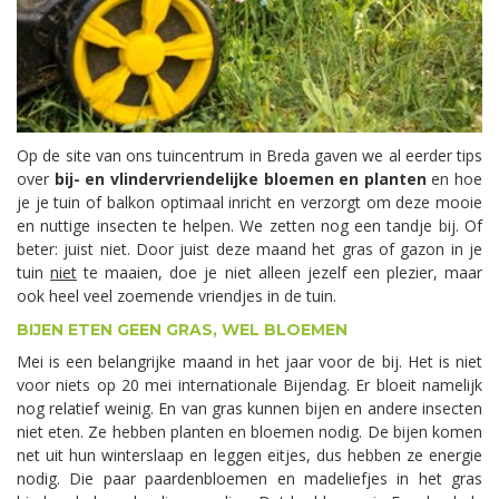
Op de site van ons tuincentrum in Breda gaven we al eerder tips
over
bij- en vlindervriendelijke bloemen en planten
en hoe
je je tuin of balkon optimaal inricht en verzorgt om deze mooie
en nuttige insecten te helpen. We zetten nog een tandje bij. Of
beter: juist niet. Door juist deze maand het gras of gazon in je
tuin
niet
te maaien, doe je niet alleen jezelf een plezier, maar
ook heel veel zoemende vriendjes in de tuin.
BIJEN ETEN GEEN GRAS, WEL BLOEMEN
Mei is een belangrijke maand in het jaar voor de bij. Het is niet
voor niets op 20 mei internationale Bijendag. Er bloeit namelijk
nog relatief weinig. En van gras kunnen bijen en andere insecten
niet eten. Ze hebben planten en bloemen nodig. De bijen komen
net uit hun winterslaap en leggen eitjes, dus hebben ze energie
nodig. Die paar paardenbloemen en madeliefjes in het gras