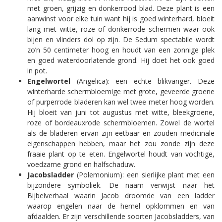
met groen, grijzig en donkerrood blad. Deze plant is een
aanwinst voor elke tuin want hij is goed winterhard, bloeit
lang met witte, roze of donkerrode schermen waar ook
bijen en vlinders dol op zijn. De Sedum spectabile wordt
zo’n 50 centimeter hoog en houdt van een zonnige plek
en goed waterdoorlatende grond. Hij doet het ook goed
in pot.
Engelwortel
(Angelica): een echte blikvanger. Deze
winterharde schermbloemige met grote, geveerde groene
of purperrode bladeren kan wel twee meter hoog worden.
Hij bloeit van juni tot augustus met witte, bleekgroene,
roze of bordeauxrode schermbloemen. Zowel de wortel
als de bladeren ervan zijn eetbaar en zouden medicinale
eigenschappen hebben, maar het zou zonde zijn deze
fraaie plant op te eten. Engelwortel houdt van vochtige,
voedzame grond en halfschaduw.
Jacobsladder
(Polemonium): een sierlijke plant met een
bijzondere symboliek. De naam verwijst naar het
Bijbelverhaal waarin Jacob droomde van een ladder
waarop engelen naar de hemel opklommen en van
afdaalden. Er zijn verschillende soorten Jacobsladders, van