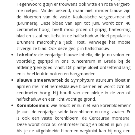
Tegenwoordig zijn er trouwens ook witte en roze vergeet-
me-nietjes. Minder bekend, maar niet minder blauw zijn
de bloemen van de vaste Kaukasische vergeet-me-niet
(Brunnera). Deze bloeit van april tot juni, wordt zo’n 40
centimeter hoog, heeft mooi groen of grijzig, hartvormig
blad en staat het liefst in de halfschaduw. Heel populair is
Brunnera macrophylla ‘Jack Frost’, vanwege het mooie
zilvergrijze blad. Ook deze gedijt in halfschaduw.
Lobelia's
: de eenjarige blauwe lobelia, die je nu volop en
voordelig geprijsd in ons tuincentrum in Breda bij de
afdeling 'perkgoed' vindt. Dit plantje bloeit ontzettend lang
en is heel leuk in potten en hangmanden.
Blauwe smeerwortel
: de Symphytum azureum bloeit in
april en mei met hemelsblauwe bloemen en wordt zo’n 60
centimeter hoog. Hij houdt van een plekje in de zon of
halfschaduw en een licht vochtige grond.
Korenbloemen
: wie houdt er nu niet van korenbloemen?
Je kunt de eenjarige, wilde korenbloem nu nog zaaien. Er
is ook een vaste korenbloem, de Centaurea montana.
Deze wordt circa 50 centimeter hoog en bloeit in juni-juli.
Als je de uitgebloeide bloemen wegknipt kan hij nog een