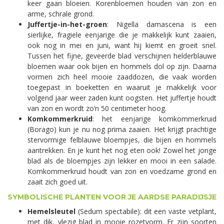
keer gaan bloeien. Korenbloemen houden van zon en
arme, schrale grond.
Juffertje-in-het-groen
: Nigella damascena is een
sierlijke, fragiele eenjarige die je makkelijk kunt zaaien,
ook nog in mei en juni, want hij kiemt en groeit snel.
Tussen het fijne, geveerde blad verschijnen helderblauwe
bloemen waar ook bijen en hommels dol op zijn. Daarna
vormen zich heel mooie zaaddozen, die vaak worden
toegepast in boeketten en waaruit je makkelijk voor
volgend jaar weer zaden kunt oogsten. Het juffertje houdt
van zon en wordt zo’n 50 centimeter hoog.
Komkommerkruid
: het eenjarige komkommerkruid
(Borago) kun je nu nog prima zaaien. Het krijgt prachtige
stervormige felblauwe bloempjes, die bijen en hommels
aantrekken. En je kunt het nog eten ook! Zowel het jonge
blad als de bloempjes zijn lekker en mooi in een salade.
Komkommerkruid houdt van zon en voedzame grond en
zaait zich goed uit.
SYMBOLISCHE PLANTEN VOOR JE AARDSE PARADIJSJE
Hemelsleutel
(Sedum spectabile): dit een vaste vetplant,
met dik, vlezig blad in mooie rozetvorm. Er zijn soorten