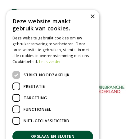
Lage verzendkosten
×
Deze website maakt
Vandaag besteld
gebruik van cookies.
binnen 2 dagen ophalen!
Afhalen in tuincentrum
Deze website gebruikt cookies om uw
gebruikerservaring te verbeteren. Door
Betaal veilig
onze website te gebruiken, stemt u in met
met iDeal - Wero
alle cookies in overeenstemming met ons
Cookiebeleid.
Lees verder
STRIKT NOODZAKELIJK
PRESTATIE
TARGETING
FUNCTIONEEL
NIET-GECLASSIFICEERD
OPSLAAN EN SLUITEN