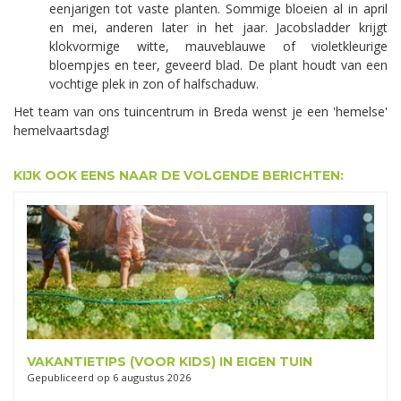
eenjarigen tot vaste planten. Sommige bloeien al in april
en mei, anderen later in het jaar. Jacobsladder krijgt
klokvormige witte, mauveblauwe of violetkleurige
bloempjes en teer, geveerd blad. De plant houdt van een
vochtige plek in zon of halfschaduw.
Het team van ons tuincentrum in Breda wenst je een 'hemelse'
hemelvaartsdag!
KIJK OOK EENS NAAR DE VOLGENDE BERICHTEN:
VAKANTIETIPS (VOOR KIDS) IN EIGEN TUIN
Gepubliceerd op
6 augustus 2026