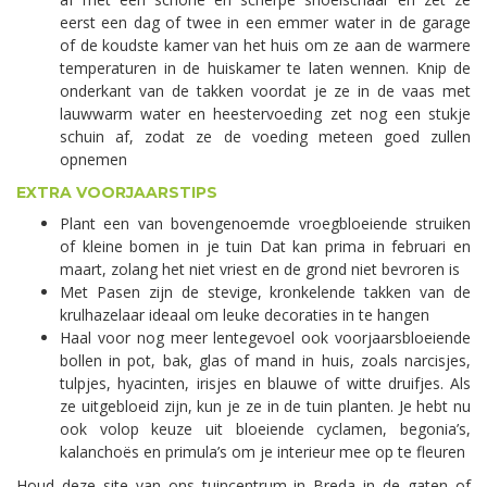
eerst een dag of twee in een emmer water in de garage
of de koudste kamer van het huis om ze aan de warmere
temperaturen in de huiskamer te laten wennen. Knip de
onderkant van de takken voordat je ze in de vaas met
lauwwarm water en heestervoeding zet nog een stukje
schuin af, zodat ze de voeding meteen goed zullen
opnemen
EXTRA VOORJAARSTIPS
Plant een van bovengenoemde vroegbloeiende struiken
of kleine bomen in je tuin Dat kan prima in februari en
maart, zolang het niet vriest en de grond niet bevroren is
Met Pasen zijn de stevige, kronkelende takken van de
krulhazelaar ideaal om leuke decoraties in te hangen
Haal voor nog meer lentegevoel ook voorjaarsbloeiende
bollen in pot, bak, glas of mand in huis, zoals narcisjes,
tulpjes, hyacinten, irisjes en blauwe of witte druifjes. Als
ze uitgebloeid zijn, kun je ze in de tuin planten. Je hebt nu
ook volop keuze uit bloeiende cyclamen, begonia’s,
kalanchoës en primula’s om je interieur mee op te fleuren
Houd deze site van ons tuincentrum in Breda in de gaten of