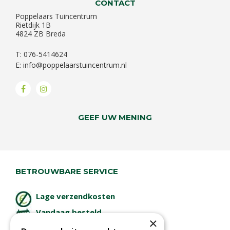
CONTACT
Poppelaars Tuincentrum
Rietdijk 1B
4824 ZB Breda
T: 076-5414624
E:
info@poppelaarstuincentrum.nl
GEEF UW MENING
BETROUWBARE SERVICE
Lage verzendkosten
Vandaag besteld
×
binnen 2 dagen ophalen!