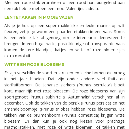
Met een rode strik eromheen of een rood hart bungelend aan
een tak heb je meteen een mooi Valentijnscadeau.
LENTETAKKEN IN MOOIE VAZEN
Als je je huis op een super makkelijke en leuke manier op wilt
fleuren, zet je gewoon een paar lentetakken in een vaas. Soms
is een enkele tak al genoeg om je interieur in lentesfeer te
brengen. In een hoge witte, pastelkleurige of transparante vaas
komen de tere blaadjes, katjes en witte of roze bloemetjes
extra mooi uit.
WITTE EN ROZE BLOESEMS
Er zijn verschillende soorten struiken en kleine bomen die vroeg
in het jaar bloeien. Dat zijn onder andere veel fruit- en
sierfruitbomen. De Japanse sierkers (Prunus serrulata) bloeit
kort, maar rijk met roze bloesem. De roze bloesems van zijn
soortgenoot Prunus subhirtella 'Autumnalis' verschijnen al in
december. Ook de takken van de perzik (Prunus persica) en het
amandelboompje (Prunus triloba) hebben roze bloesems. De
takken van de pruimenboom (Prunus domestica) krijgen witte
bloesem. En dan kun je ook nog kiezen voor prachtige
magnoliatakken, met roze of witte bloemen, of takken met