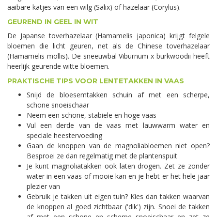
aaibare katjes van een wilg (Salix) of hazelaar (Corylus).
GEUREND IN GEEL IN WIT
De Japanse toverhazelaar (Hamamelis japonica) krijgt felgele
bloemen die licht geuren, net als de Chinese toverhazelaar
(Hamamelis mollis). De sneeuwbal Viburnum x burkwoodii heeft
heerlijk geurende witte bloemen.
PRAKTISCHE TIPS VOOR LENTETAKKEN IN VAAS
Snijd de bloesemtakken schuin af met een scherpe,
schone snoeischaar
Neem een schone, stabiele en hoge vaas
Vul een derde van de vaas met lauwwarm water en
speciale heestervoeding
Gaan de knoppen van de magnoliabloemen niet open?
Besproei ze dan regelmatig met de plantenspuit
Je kunt magnoliatakken ook laten drogen. Zet ze zonder
water in een vaas of mooie kan en je hebt er het hele jaar
plezier van
Gebruik je takken uit eigen tuin? Kies dan takken waarvan
de knoppen al goed zichtbaar ('dik') zijn. Snoei de takken
af met een schone en scherpe snoeischaar en zet ze