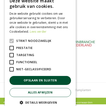
Deze website maakt
Afhalen in tuincentrum
gebruik van cookies.
Betaal veilig
Deze website gebruikt cookies om uw
met iDeal - Wero
gebruikerservaring te verbeteren. Door
onze website te gebruiken, stemt u in met
alle cookies in overeenstemming met ons
Cookiebeleid.
Lees verder
STRIKT NOODZAKELIJK
PRESTATIE
TARGETING
FUNCTIONEEL
NIET-GECLASSIFICEERD
OPSLAAN EN SLUITEN
Tuincentrum
Bloemenwinkel
Kamerplanten
Tuinplanten
ALLES AFWIJZEN
© Poppelaars Tuincentrum |
Privacy policy
|
Algemene voorwaarden
DETAILS WEERGEVEN