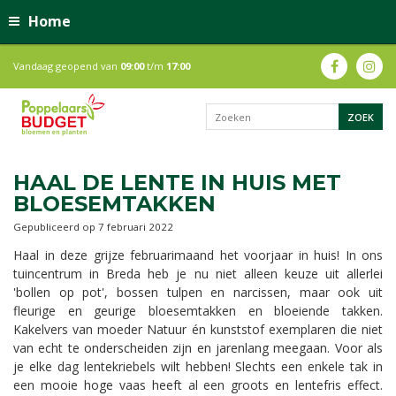
Home
Vandaag geopend van
09:00
t/m
17:00
HAAL DE LENTE IN HUIS MET
BLOESEMTAKKEN
Gepubliceerd op
7 februari 2022
Haal in deze grijze februarimaand het voorjaar in huis! In ons
tuincentrum in Breda heb je nu niet alleen keuze uit allerlei
'bollen op pot', bossen tulpen en narcissen, maar ook uit
fleurige en geurige bloesemtakken en bloeiende takken.
Kakelvers van moeder Natuur én kunststof exemplaren die niet
van echt te onderscheiden zijn en jarenlang meegaan. Voor als
je elke dag lentekriebels wilt hebben! Slechts een enkele tak in
een mooie hoge vaas heeft al een groots en lentefris effect.