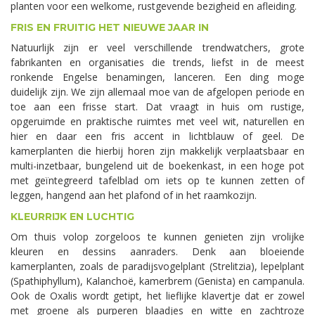
planten voor een welkome, rustgevende bezigheid en afleiding.
FRIS EN FRUITIG HET NIEUWE JAAR IN
Natuurlijk zijn er veel verschillende trendwatchers, grote
fabrikanten en organisaties die trends, liefst in de meest
ronkende Engelse benamingen, lanceren. Een ding moge
duidelijk zijn. We zijn allemaal moe van de afgelopen periode en
toe aan een frisse start. Dat vraagt in huis om rustige,
opgeruimde en praktische ruimtes met veel wit, naturellen en
hier en daar een fris accent in lichtblauw of geel. De
kamerplanten die hierbij horen zijn makkelijk verplaatsbaar en
multi-inzetbaar, bungelend uit de boekenkast, in een hoge pot
met geïntegreerd tafelblad om iets op te kunnen zetten of
leggen, hangend aan het plafond of in het raamkozijn.
KLEURRIJK EN LUCHTIG
Om thuis volop zorgeloos te kunnen genieten zijn vrolijke
kleuren en dessins aanraders. Denk aan bloeiende
kamerplanten, zoals de paradijsvogelplant (Strelitzia), lepelplant
(Spathiphyllum), Kalanchoë, kamerbrem (Genista) en campanula.
Ook de Oxalis wordt getipt, het lieflijke klavertje dat er zowel
met groene als purperen blaadjes en witte en zachtroze