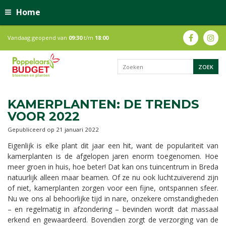
Home
Vandaag geopend van
09:30
t/m
18:00
KAMERPLANTEN: DE TRENDS
VOOR 2022
Gepubliceerd op
21 januari 2022
Eigenlijk is elke plant dit jaar een hit, want de populariteit van
kamerplanten is de afgelopen jaren enorm toegenomen. Hoe
meer groen in huis, hoe beter! Dat kan ons tuincentrum in Breda
natuurlijk alleen maar beamen. Of ze nu ook luchtzuiverend zijn
of niet, kamerplanten zorgen voor een fijne, ontspannen sfeer.
Nu we ons al behoorlijke tijd in nare, onzekere omstandigheden
– en regelmatig in afzondering – bevinden wordt dat massaal
erkend en gewaardeerd. Bovendien zorgt de verzorging van de