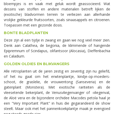
bloempjes is en vaak met geluk wordt geassocieerd. Wat
dessins van stoffen en andere materialen betreft lijken de
(exotische) bladvormen terrein te verliezen aan allerhande
vrolijke gekleurde fruitsoorten, zoals sinaasappels en citroenen.
Toepassen met een gezonde dosis.
BONTE BLADPLANTEN
Deze zijn al een tijdje in zwang en gaan we nog veel meer zien.
Denk aan Calathea, de begonia, de klimmende of hangende
Epipremnum of Scindapus, olifantsoor (Alocasia), Dieffenbachia
en Caladium.
GOLDEN OLDIES EN BLIKVANGERS
Alle retroplanten uit de jaren zestig en zeventig zijn nu geliefd,
of het nu gaat om het erwtenplantje, kindje-op-moeders-
schoot, de graslelie, de vrouwentong (Sanseveria) en de
gatenplant (Monstera). Met exotische rariteiten als de
vleesetende bekerplant, de Venusvliegenvanger of -vliegenval,
de Aloë vera en de bijzondere orchidee Macodes petola haal je
een "Very Important Plant" in huis die gegarandeerd de show
steelt. Maar ook met het pannenkoekplantje maak je evengoed
nog steeds goede sier.