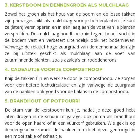
3. KERSTBOOM EN DENNENGROEN ALS MULCHLAAG
Zowel het groen als het hout van de boom en de losse takken
zijn prima geschikt als mulchlaag voor je borderplanten. Je kunt
ze (laten) versnipperen en in een laag aan de voet van je planten
verspreiden. De mulchlaag houdt onkruid tegen, houdt vocht in
de bodem vast en verbetert uiteindelijk ook het bodemleven.
Vanwege de relatief hoge zuurgraad van de dennennaalden zijn
ze bij uitstek geschikt als mulchlaag aan de voet van
zuurminnende planten, zoals azalea's en rododendrons.
4. CADEAUTJE VOOR JE COMPOSTHOOP
Knip de takken fijn en werk ze door je composthoop. Ze zorgen
voor een betere luchtcirculatie en zijn vanwege de zuurgraad
van de naalden ook goed voor de balans in de composthoop.
5. BRANDHOUT OF POTPOURRI
De stam van de kerstboom kun je, nadat je deze goed hebt
laten drogen in de schuur of garage, ook prima als brandhout
voor de open haard of in een vuurkorf gebruiken. Wie gek is op
dennengeur verzamelt de naalden en doet deze gedroogd in
een mooi zakje of schaaltje.