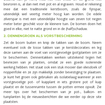
bevroren is, al dan niet met pot en al ingraven. Houd er rekening
mee dat een traditionele kerstboom, zoals de fijnspar,
uiteindelijk wel veertig meter hoog kan worden. De edele
zilverspar is met een uiteindelijke hoogte van zeven tot negen
meter beter geschikt voor de kleinere tuin. De bomen doen het
goed in elke, niet te natte grond en in de (half)schaduw.
2. DENNENGROEN ALS VORSTBESCHERMING
Zet de boom buiten en knip de takken van de boom. Neem
eventueel ook de losse takken van je kerstdecoraties en leg
deze samen aan de voet van vorstgevoelige (pot)planten om ze
te beschermen. Dennentakken werken uitstekend tegen het
bevriezen van je planten, omdat ze een goede isolerende
werking hebben. Het staat ook een stuk mooier dan vliesdoek of
noppenfolie en ze zijn makkelijk zonder bevestiging te plaatsen.
Je kunt het groen ook gebruiken als isolatielaag wanneer je een
vorstgevoelige pot- of kuipplant in iets grotere pot of kuip
plaatst en de tussenruimte tussen de potten ermee opvult. Zie
meer tips over het beschermen van je pot-, balkon- en
tuinplanten bij de nieuwsberichten die we eerder op deze site
plaatsten.