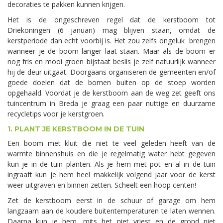
decoraties te pakken kunnen krijgen.
Het is de ongeschreven regel dat de kerstboom tot
Driekoningen (6 januari) mag blijven staan, omdat de
kerstperiode dan echt voorbij is. Het zou zelfs ongeluk brengen
wanneer je de boom langer laat staan. Maar als de boom er
nog fris en mooi groen bijstaat beslis je zelf natuurlijk wanneer
hij de deur uitgaat. Doorgaans organiseren de gemeenten en/of
goede doelen dat de bomen buiten op de stoep worden
opgehaald. Voordat je de kerstboom aan de weg zet geeft ons
tuincentrum in Breda je graag een paar nuttige en duurzame
recycletips voor je kerstgroen.
1. PLANT JE KERSTBOOM IN DE TUIN
Een boom met kluit die niet te veel geleden heeft van de
warmte binnenshuis en die je regelmatig water hebt gegeven
kun je in de tuin planten. Als je hem met pot en al in de tuin
ingraaft kun je hem heel makkelijk volgend jaar voor de kerst
weer uitgraven en binnen zetten. Scheelt een hoop centen!
Zet de kerstboom eerst in de schuur of garage om hem
langzaam aan de koudere buitentemperaturen te laten wennen.
Daarna kun je hem, mits het niet vriest en de grond niet