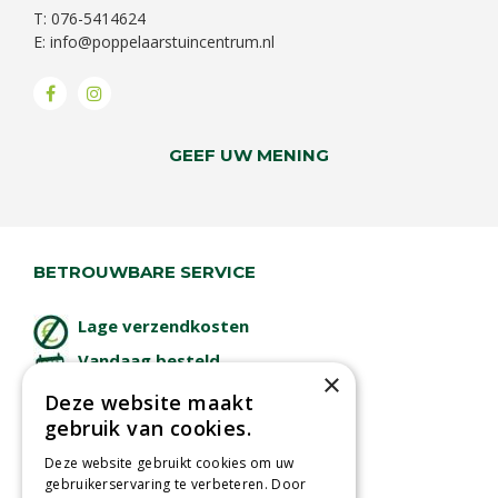
T: 076-5414624
E:
info@poppelaarstuincentrum.nl
GEEF UW MENING
BETROUWBARE SERVICE
Lage verzendkosten
Vandaag besteld
×
binnen 2 dagen ophalen!
Deze website maakt
Afhalen in tuincentrum
gebruik van cookies.
Betaal veilig
Deze website gebruikt cookies om uw
met iDeal - Wero
gebruikerservaring te verbeteren. Door