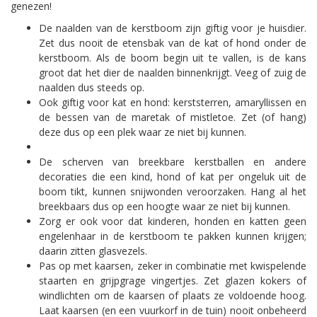
genezen!
De naalden van de kerstboom zijn giftig voor je huisdier.
Zet dus nooit de etensbak van de kat of hond onder de
kerstboom. Als de boom begin uit te vallen, is de kans
groot dat het dier de naalden binnenkrijgt. Veeg of zuig de
naalden dus steeds op.
Ook giftig voor kat en hond: kerststerren, amaryllissen en
de bessen van de maretak of mistletoe. Zet (of hang)
deze dus op een plek waar ze niet bij kunnen.
De scherven van breekbare kerstballen en andere
decoraties die een kind, hond of kat per ongeluk uit de
boom tikt, kunnen snijwonden veroorzaken. Hang al het
breekbaars dus op een hoogte waar ze niet bij kunnen.
Zorg er ook voor dat kinderen, honden en katten geen
engelenhaar in de kerstboom te pakken kunnen krijgen;
daarin zitten glasvezels.
Pas op met kaarsen, zeker in combinatie met kwispelende
staarten en grijpgrage vingertjes. Zet glazen kokers of
windlichten om de kaarsen of plaats ze voldoende hoog.
Laat kaarsen (en een vuurkorf in de tuin) nooit onbeheerd