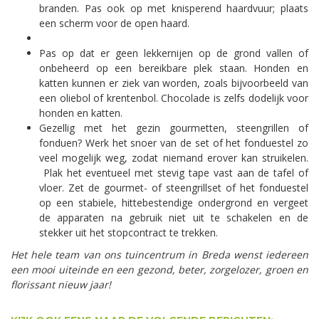
branden. Pas ook op met knisperend haardvuur; plaats
een scherm voor de open haard.
Pas op dat er geen lekkernijen op de grond vallen of
onbeheerd op een bereikbare plek staan. Honden en
katten kunnen er ziek van worden, zoals bijvoorbeeld van
een oliebol of krentenbol. Chocolade is zelfs dodelijk voor
honden en katten.
Gezellig met het gezin gourmetten, steengrillen of
fonduen? Werk het snoer van de set of het fonduestel zo
veel mogelijk weg, zodat niemand erover kan struikelen.
Plak het eventueel met stevig tape vast aan de tafel of
vloer. Zet de gourmet- of steengrillset of het fonduestel
op een stabiele, hittebestendige ondergrond en vergeet
de apparaten na gebruik niet uit te schakelen en de
stekker uit het stopcontract te trekken.
Het hele team van ons tuincentrum in Breda wenst iedereen
een mooi uiteinde en een gezond, beter, zorgelozer, groen en
florissant nieuw jaar!