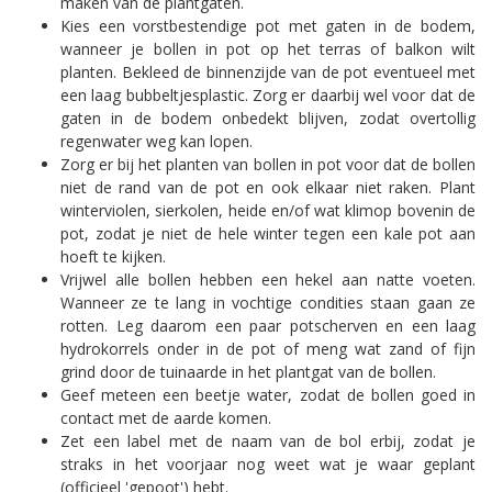
maken van de plantgaten.
Kies een vorstbestendige pot met gaten in de bodem,
wanneer je bollen in pot op het terras of balkon wilt
planten. Bekleed de binnenzijde van de pot eventueel met
een laag bubbeltjesplastic. Zorg er daarbij wel voor dat de
gaten in de bodem onbedekt blijven, zodat overtollig
regenwater weg kan lopen.
Zorg er bij het planten van bollen in pot voor dat de bollen
niet de rand van de pot en ook elkaar niet raken. Plant
winterviolen, sierkolen, heide en/of wat klimop bovenin de
pot, zodat je niet de hele winter tegen een kale pot aan
hoeft te kijken.
Vrijwel alle bollen hebben een hekel aan natte voeten.
Wanneer ze te lang in vochtige condities staan gaan ze
rotten. Leg daarom een paar potscherven en een laag
hydrokorrels onder in de pot of meng wat zand of fijn
grind door de tuinaarde in het plantgat van de bollen.
Geef meteen een beetje water, zodat de bollen goed in
contact met de aarde komen.
Zet een label met de naam van de bol erbij, zodat je
straks in het voorjaar nog weet wat je waar geplant
(officieel 'gepoot') hebt.