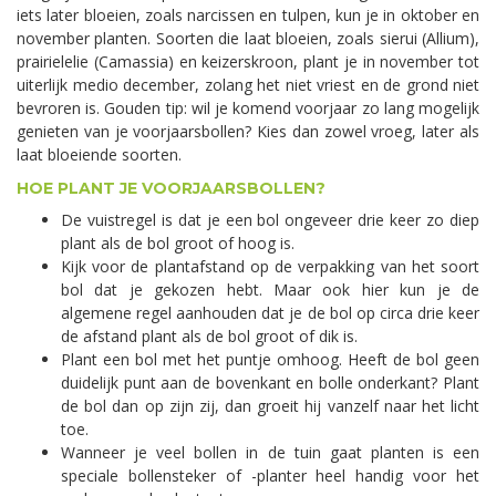
iets later bloeien, zoals narcissen en tulpen, kun je in oktober en
november planten. Soorten die laat bloeien, zoals sierui (Allium),
prairielelie (Camassia) en keizerskroon, plant je in november tot
uiterlijk medio december, zolang het niet vriest en de grond niet
bevroren is. Gouden tip: wil je komend voorjaar zo lang mogelijk
genieten van je voorjaarsbollen? Kies dan zowel vroeg, later als
laat bloeiende soorten.
HOE PLANT JE VOORJAARSBOLLEN?
De vuistregel is dat je een bol ongeveer drie keer zo diep
plant als de bol groot of hoog is.
Kijk voor de plantafstand op de verpakking van het soort
bol dat je gekozen hebt. Maar ook hier kun je de
algemene regel aanhouden dat je de bol op circa drie keer
de afstand plant als de bol groot of dik is.
Plant een bol met het puntje omhoog. Heeft de bol geen
duidelijk punt aan de bovenkant en bolle onderkant? Plant
de bol dan op zijn zij, dan groeit hij vanzelf naar het licht
toe.
Wanneer je veel bollen in de tuin gaat planten is een
speciale bollensteker of -planter heel handig voor het