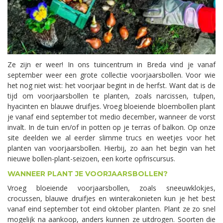
Ze zijn er weer! In ons tuincentrum in Breda vind je vanaf
september weer een grote collectie voorjaarsbollen. Voor wie
het nog niet wist: het voorjaar begint in de herfst. Want dat is de
tijd om voorjaarsbollen te planten, zoals narcissen, tulpen,
hyacinten en blauwe druifjes. Vroeg bloeiende bloembollen plant
je vanaf eind september tot medio december, wanneer de vorst
invalt. In de tuin en/of in potten op je terras of balkon. Op onze
site deelden we al eerder slimme trucs en weetjes voor het
planten van voorjaarsbollen. Hierbij, zo aan het begin van het
nieuwe bollen-plant-seizoen, een korte opfriscursus.
WANNEER PLANT JE VOORJAARSBOLLEN?
Vroeg bloeiende voorjaarsbollen, zoals sneeuwklokjes,
crocussen, blauwe druifjes en winterakonieten kun je het best
vanaf eind september tot eind oktober planten. Plant ze zo snel
mogelijk na aankoop, anders kunnen ze uitdrogen. Soorten die