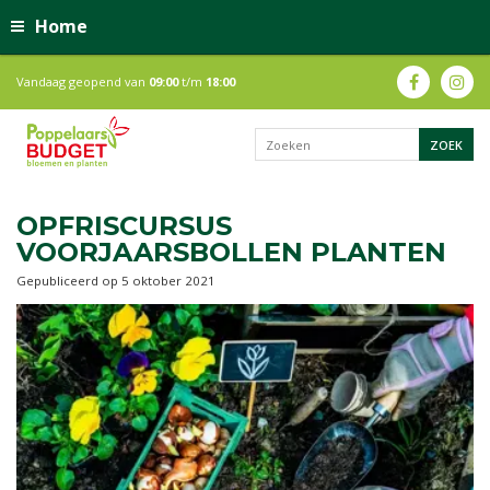
Home
Vandaag geopend van
09:00
t/m
18:00
OPFRISCURSUS
VOORJAARSBOLLEN PLANTEN
Gepubliceerd op
5 oktober 2021