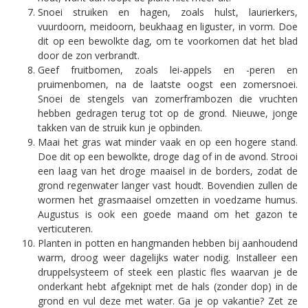
Snoei struiken en hagen, zoals hulst, laurierkers,
vuurdoorn, meidoorn, beukhaag en liguster, in vorm. Doe
dit op een bewolkte dag, om te voorkomen dat het blad
door de zon verbrandt.
Geef fruitbomen, zoals lei-appels en -peren en
pruimenbomen, na de laatste oogst een zomersnoei.
Snoei de stengels van zomerframbozen die vruchten
hebben gedragen terug tot op de grond. Nieuwe, jonge
takken van de struik kun je opbinden.
Maai het gras wat minder vaak en op een hogere stand.
Doe dit op een bewolkte, droge dag of in de avond. Strooi
een laag van het droge maaisel in de borders, zodat de
grond regenwater langer vast houdt. Bovendien zullen de
wormen het grasmaaisel omzetten in voedzame humus.
Augustus is ook een goede maand om het gazon te
verticuteren.
Planten in potten en hangmanden hebben bij aanhoudend
warm, droog weer dagelijks water nodig. Installeer een
druppelsysteem of steek een plastic fles waarvan je de
onderkant hebt afgeknipt met de hals (zonder dop) in de
grond en vul deze met water. Ga je op vakantie? Zet ze