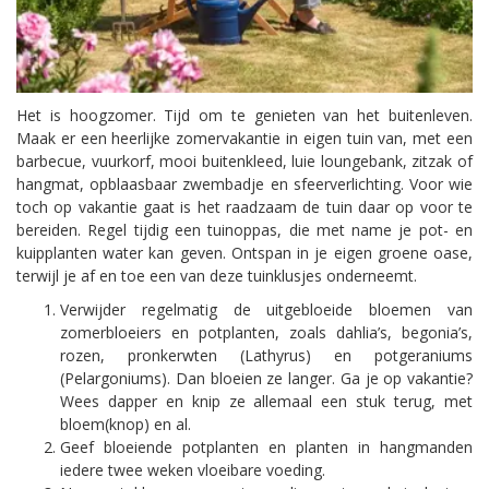
Het is hoogzomer. Tijd om te genieten van het buitenleven.
Maak er een heerlijke zomervakantie in eigen tuin van, met een
barbecue, vuurkorf, mooi buitenkleed, luie loungebank, zitzak of
hangmat, opblaasbaar zwembadje en sfeerverlichting. Voor wie
toch op vakantie gaat is het raadzaam de tuin daar op voor te
bereiden. Regel tijdig een tuinoppas, die met name je pot- en
kuipplanten water kan geven. Ontspan in je eigen groene oase,
terwijl je af en toe een van deze tuinklusjes onderneemt.
Verwijder regelmatig de uitgebloeide bloemen van
zomerbloeiers en potplanten, zoals dahlia’s, begonia’s,
rozen, pronkerwten (Lathyrus) en potgeraniums
(Pelargoniums). Dan bloeien ze langer. Ga je op vakantie?
Wees dapper en knip ze allemaal een stuk terug, met
bloem(knop) en al.
Geef bloeiende potplanten en planten in hangmanden
iedere twee weken vloeibare voeding.