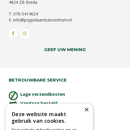
4824 ZB Breda
T: 076-5414624
E:
info@poppelaarstuincentrum.nl
GEEF UW MENING
BETROUWBARE SERVICE
Lage verzendkosten
Vandaag besteld
×
binnen 2 dagen ophalen!
Deze website maakt
Afhalen in tuincentrum
gebruik van cookies.
Betaal veilig
Deze website gebruikt cookies om uw