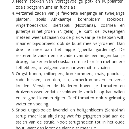
Neem stekken van vorstgevoelige pot- en kuipplanten,
zoals potgeraniums en fuchsia’s.
Verzamel zaden van je favoriete eenjarige en tweejarige
planten, zoals Afrikaantje, korenbloem, stokroos,
vingerhoedskruid, siertabak (Nicotiana), cosmea en
juffertje-in-het-groen (Nigella). Je kunt de tweejarigen
meteen weer uitzaaien op de plek waar je ze hebben wilt,
maar er bijvoorbeeld ook de buurt mee vergroenen. Dan
doe je mee aan het hippe 'guerilla gardening'. De
resterende zaden en de zaden van de eenjarigen kun je
droog, donker en koel opslaan om ze te ruilen met andere
liefhebbers, of volgend voorjaar weer uit te zaaien.
Oogst bonen, chilipepers, komkommers, mais, paprika's,
rode bessen, tomaten, sla, zomerframbozen en verse
kruiden. Verwijder de bladeren boven je tomaten en
druiventrossen zodat er voldoende zonlicht op kan vallen
en ze goed kunnen rijpen. Geef tomaten ook regelmatig
water en voeding.
Snoei uitgebloeide lavendel en heiligenbloem (Santolina)
terug, maar laat altijd nog wat fris grijsgroen blad aan de
stelen van de struik. Nooit terugsnoeien tot in het oude
hout, want dan loopt de plant niet meer uit.