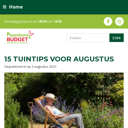
Home
Vandaag geopend van
09:30
t/m
18:00
15 TUINTIPS VOOR AUGUSTUS
Gepubliceerd op
3 augustus 2021