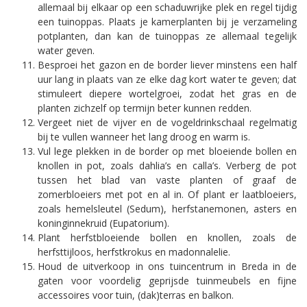
allemaal bij elkaar op een schaduwrijke plek en regel tijdig
een tuinoppas. Plaats je kamerplanten bij je verzameling
potplanten, dan kan de tuinoppas ze allemaal tegelijk
water geven.
Besproei het gazon en de border liever minstens een half
uur lang in plaats van ze elke dag kort water te geven; dat
stimuleert diepere wortelgroei, zodat het gras en de
planten zichzelf op termijn beter kunnen redden.
Vergeet niet de vijver en de vogeldrinkschaal regelmatig
bij te vullen wanneer het lang droog en warm is.
Vul lege plekken in de border op met bloeiende bollen en
knollen in pot, zoals dahlia’s en calla’s. Verberg de pot
tussen het blad van vaste planten of graaf de
zomerbloeiers met pot en al in. Of plant er laatbloeiers,
zoals hemelsleutel (Sedum), herfstanemonen, asters en
koninginnekruid (Eupatorium).
Plant herfstbloeiende bollen en knollen, zoals de
herfsttijloos, herfstkrokus en madonnalelie.
Houd de uitverkoop in ons tuincentrum in Breda in de
gaten voor voordelig geprijsde tuinmeubels en fijne
accessoires voor tuin, (dak)terras en balkon.