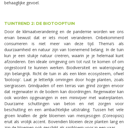
behaaglijke gevoel.
TUINTREND 2: DE BIOTOOPTUIN
Door de klimaatverandering en de pandemie worden we ons
ervan bewust dat er iets moet veranderen. Onbekommerd
consumeren is niet meer van deze tijd. Thema’s als
duurzaamheid en natuur zijn van toenemend belang. In de tuin
kun je een stukje natuur creëren, waarin je je helemaal kunt
afzonderen. Een ideale omgeving om tot rust te komen of om
ongestoord te kunnen werken. Biodiversiteit en wateropvang
zijn belangrijk. Richt de tuin in als een klein ecosysteem, ofwel
'biotoop'. Laat je letterlijk omringen door hoge planten, zoals
siergrassen. Grindpaden of een terras van grind zorgen ervoor
dat regenwater in de bodem kan doordringen. Regenwater kan
ook worden opgevangen in een minivijver met waterplanten.
Duurzame schuttingen van beton en riet zorgen voor
beschutting en een ambachtelijke uitstraling. Tussen het vele
groen knallen de gele bloemen van meisjesogen (Coreopsis)
eruit als vrolijk accent. Bovendien bloeien deze planten lang en
zijn de bloemen ook geschikt als snijbloem voor in een vaas.