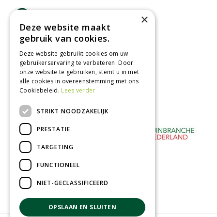
Lage verzendkosten
×
Deze website maakt
Vandaag besteld
gebruik van cookies.
binnen 2 dagen ophalen!
Afhalen in tuincentrum
Deze website gebruikt cookies om uw
gebruikerservaring te verbeteren. Door
Betaal veilig
onze website te gebruiken, stemt u in met
met iDeal - Wero
alle cookies in overeenstemming met ons
Cookiebeleid.
Lees verder
STRIKT NOODZAKELIJK
PRESTATIE
TARGETING
FUNCTIONEEL
NIET-GECLASSIFICEERD
OPSLAAN EN SLUITEN