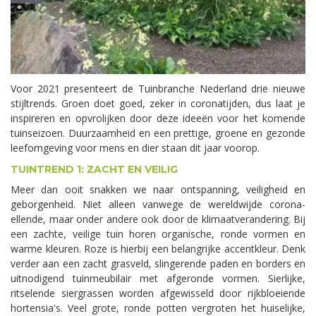
Voor 2021 presenteert de Tuinbranche Nederland drie nieuwe
stijltrends. Groen doet goed, zeker in coronatijden, dus laat je
inspireren en opvrolijken door deze ideeën voor het komende
tuinseizoen. Duurzaamheid en een prettige, groene en gezonde
leefomgeving voor mens en dier staan dit jaar voorop.
TUINTREND 1: ZACHT EN VEILIG
Meer dan ooit snakken we naar ontspanning, veiligheid en
geborgenheid. Niet alleen vanwege de wereldwijde corona-
ellende, maar onder andere ook door de klimaatverandering. Bij
een zachte, veilige tuin horen organische, ronde vormen en
warme kleuren. Roze is hierbij een belangrijke accentkleur. Denk
verder aan een zacht grasveld, slingerende paden en borders en
uitnodigend tuinmeubilair met afgeronde vormen. Sierlijke,
ritselende siergrassen worden afgewisseld door rijkbloeiende
hortensia's. Veel grote, ronde potten vergroten het huiselijke,