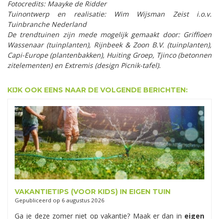
Fotocredits: Maayke de Ridder
Tuinontwerp en realisatie: Wim Wijsman Zeist i.o.v.
Tuinbranche Nederland
De trendtuinen zijn mede mogelijk gemaakt door: Griffioen
Wassenaar (tuinplanten), Rijnbeek & Zoon B.V. (tuinplanten),
Capi-Europe (plantenbakken), Huiting Groep, Tjinco (betonnen
zitelementen) en Extremis (design Picnik-tafel).
KIJK OOK EENS NAAR DE VOLGENDE BERICHTEN:
VAKANTIETIPS (VOOR KIDS) IN EIGEN TUIN
Gepubliceerd op
6 augustus 2026
Ga je deze zomer niet op vakantie? Maak er dan in
eigen