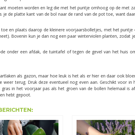
plant moeten worden en leg die met het puntje omhoog op de met z
ats je de platte kant van de bol naar de rand van de pot toe, want da
e en plaats daarop de kleinere voorjaarsbolletjes, met het puntje 
el heet). Bovenin kun je dan nog een paar winterviolen planten, zodat j
iode onder een afdak, de tuintafel of tegen de gevel van het huis 
artlaken als gazon, maar hoe leuk is het als er hier en daar ook bl
zode weer terug. Druk deze eventueel nog even aan. Geschikt voor in
gras in het voorjaar pas als het groen van de bollen helemaal is a
len hebt gepoot.
BERICHTEN: