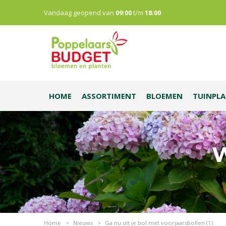
Vandaag geopend van
09:00
t/m
18:00
HOME
ASSORTIMENT
BLOEMEN
TUINPL
W
Home
>
Nieuws
>
Ga nu uit je bol met voorjaarsbollen (1)