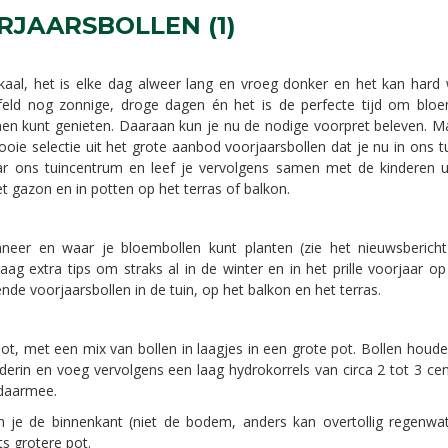
RJAARSBOLLEN (1)
kaal, het is elke dag alweer lang en vroeg donker en het kan hard 
eld nog zonnige, droge dagen én het is de perfecte tijd om bloe
emen kunt genieten. Daaraan kun je nu de nodige voorpret beleven.
oie selectie uit het grote aanbod voorjaarsbollen dat je nu in ons 
r ons tuincentrum en leef je vervolgens samen met de kinderen u
het gazon en in potten op het terras of balkon.
neer en waar je bloembollen kunt planten (zie het nieuwsbericht
aag extra tips om straks al in de winter en in het prille voorjaar o
nde voorjaarsbollen in de tuin, op het balkon en het terras.
t, met een mix van bollen in laagjes in een grote pot. Bollen houde
erin en voeg vervolgens een laag hydrokorrels van circa 2 tot 3 c
 daarmee.
 je de binnenkant (niet de bodem, anders kan overtollig regenwa
ts grotere pot.