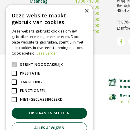
Poppel
Maandag
10:00 - 18:00
Rietdij
Dinsdag
09:30 - 18:00
×
4824 Z
Woensdag
09:30 - 18:00
Deze website maakt
Donderdag
09:30 - 18:00
gebruik van cookies.
T: 076
Vrijdag
09:00 - 18:00
E:
info
Deze website gebruikt cookies om uw
Zaterdag
09:00 - 17:00
gebruikerservaring te verbeteren. Door
Toon alle openingstijden
onze website te gebruiken, stemt u in met
alle cookies in overeenstemming met ons
Cookiebeleid.
Lees verder
STRIKT NOODZAKELIJK
BETROUWBARE SERVICE
PRESTATIE
Lage verzendkosten
Vand
TARGETING
binn
FUNCTIONEEL
Afhalen in tuincentrum
Beta
NIET-GECLASSIFICEERD
met i
OPSLAAN EN SLUITEN
ALLES AFWIJZEN