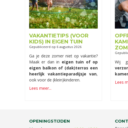
VAKANTIETIPS (VOOR
OPF
KIDS) IN EIGEN TUIN
KAM
Gepubliceerd op
6 augustus 2026
ZOM
Gepubli
Ga je deze zomer niet op vakantie?
Maak er dan in
eigen tuin of op
Wij 
eigen balkon of (dak)terras een
verz
heerlijk vakantieparadijsje van
,
kamer
ook voor de (klein)kinderen.
Lees me
Lees meer...
OPENINGSTIJDEN
CONT