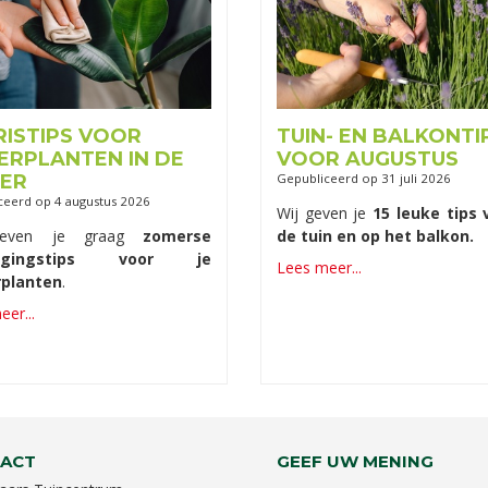
RISTIPS VOOR
TUIN- EN BALKONTI
ERPLANTEN IN DE
VOOR AUGUSTUS
ER
Gepubliceerd op
31 juli 2026
ceerd op
4 augustus 2026
Wij geven je
15 leuke tips 
geven je graag
zomerse
de tuin en op het balkon.
orgingstips voor je
Lees meer...
planten
.
er...
ACT
GEEF UW MENING