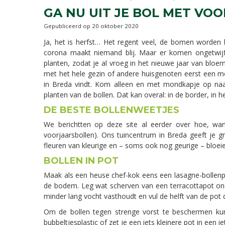
GA NU UIT JE BOL MET VOO
Gepubliceerd op
20 oktober 2020
Ja, het is herfst… Het regent veel, de bomen worden 
corona maakt niemand blij. Maar er komen ongetwijf
planten, zodat je al vroeg in het nieuwe jaar van blo
met het hele gezin of andere huisgenoten eerst een mo
in Breda vindt. Kom alleen en met mondkapje op naa
planten van de bollen. Dat kan overal: in de border, in 
DE BESTE BOLLENWEETJES
We berichtten op deze site al eerder over hoe, wan
voorjaarsbollen). Ons tuincentrum in Breda geeft je gr
fleuren van kleurige en – soms ook nog geurige – bloeie
BOLLEN IN POT
Maak als een heuse chef-kok eens een lasagne-bollenpo
de bodem. Leg wat scherven van een terracottapot ond
minder lang vocht vasthoudt en vul de helft van de pot
Om de bollen tegen strenge vorst te beschermen kun
bubbeltjesplastic of zet je een iets kleinere pot in een ie