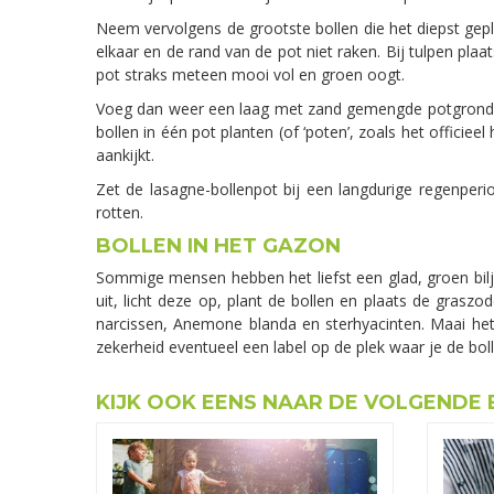
Neem vervolgens de grootste bollen die het diepst ge
elkaar en de rand van de pot niet raken. Bij tulpen pla
pot straks meteen mooi vol en groen oogt.
Voeg dan weer een laag met zand gemengde potgrond to
bollen in één pot planten (of ‘poten’, zoals het officie
aankijkt.
Zet de lasagne-bollenpot bij een langdurige regenper
rotten.
BOLLEN IN HET GAZON
Sommige mensen hebben het liefst een glad, groen bilj
uit, licht deze op, plant de bollen en plaats de gras
narcissen, Anemone blanda en sterhyacinten. Maai het 
zekerheid eventueel een label op de plek waar je de bol
KIJK OOK EENS NAAR DE VOLGENDE 