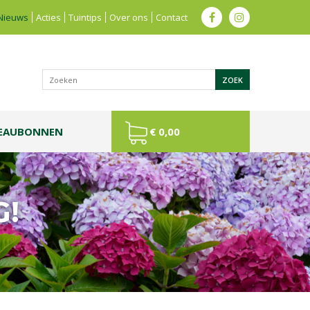
Nieuws
Acties
Tuintips
Over ons
Contact
EAUBONNEN
€ 0,00
G!