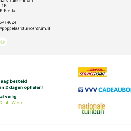
aars Tuincentrum
k 1B
B Breda
-5414624
@poppelaarstuincentrum.nl
aag besteld
en 2 dagen ophalen!
al veilig
Deal - Wero