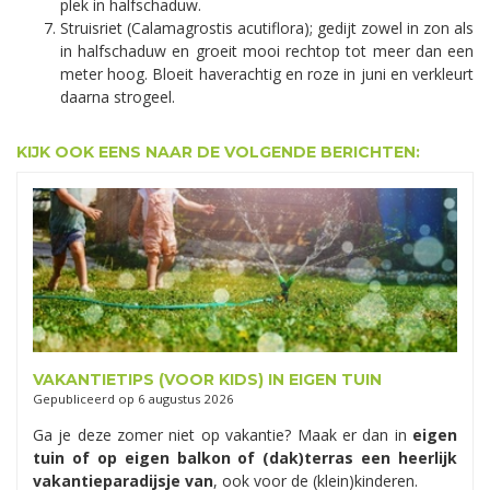
plek in halfschaduw.
Struisriet (Calamagrostis acutiflora); gedijt zowel in zon als
in halfschaduw en groeit mooi rechtop tot meer dan een
meter hoog. Bloeit haverachtig en roze in juni en verkleurt
daarna strogeel.
KIJK OOK EENS NAAR DE VOLGENDE BERICHTEN:
VAKANTIETIPS (VOOR KIDS) IN EIGEN TUIN
Gepubliceerd op
6 augustus 2026
Ga je deze zomer niet op vakantie? Maak er dan in
eigen
tuin of op eigen balkon of (dak)terras een heerlijk
vakantieparadijsje van
, ook voor de (klein)kinderen.