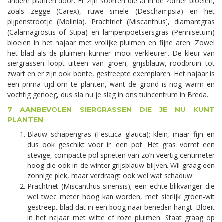
andere planten door. Er zijn soorten die al in de zomer bloeien,
zoals zegge (Carex), ruwe smele (Deschampsia) en het
pijpenstrootje (Molinia). Prachtriet (Miscanthus), diamantgras
(Calamagrostis of Stipa) en lampenpoetsersgras (Pennisetum)
bloeien in het najaar met vrolijke pluimen en fijne aren. Zowel
het blad als de pluimen kunnen mooi verkleuren. De kleur van
siergrassen loopt uiteen van groen, grijsblauw, roodbruin tot
zwart en er zijn ook bonte, gestreepte exemplaren. Het najaar is
een prima tijd om te planten, want de grond is nog warm en
vochtig genoeg, dus sla nu je slag in ons tuincentrum in Breda.
7 AANBEVOLEN SIERGRASSEN DIE JE NU KUNT
PLANTEN
Blauw schapengras (Festuca glauca); klein, maar fijn en
dus ook geschikt voor in een pot. Het gras vormt een
stevige, compacte pol sprieten van zo’n veertig centimeter
hoog die ook in de winter grijsblauw blijven. Wil graag een
zonnige plek, maar verdraagt ook wel wat schaduw.
Prachtriet (Miscanthus sinensis); een echte blikvanger die
wel twee meter hoog kan worden, met sierlijk groen-wit
gestreept blad dat in een boog naar beneden hangt. Bloeit
in het najaar met witte of roze pluimen. Staat graag op