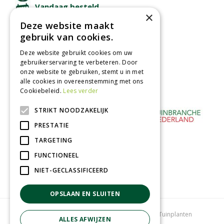
Vandaag besteld
×
binnen 2 dagen ophalen!
Deze website maakt
Afhalen in tuincentrum
gebruik van cookies.
Betaal veilig
Deze website gebruikt cookies om uw
met iDeal - Wero
gebruikerservaring te verbeteren. Door
onze website te gebruiken, stemt u in met
alle cookies in overeenstemming met ons
Cookiebeleid.
Lees verder
STRIKT NOODZAKELIJK
PRESTATIE
TARGETING
FUNCTIONEEL
NIET-GECLASSIFICEERD
OPSLAAN EN SLUITEN
Tuincentrum
Bloemenwinkel
Kamerplanten
Tuinplanten
ALLES AFWIJZEN