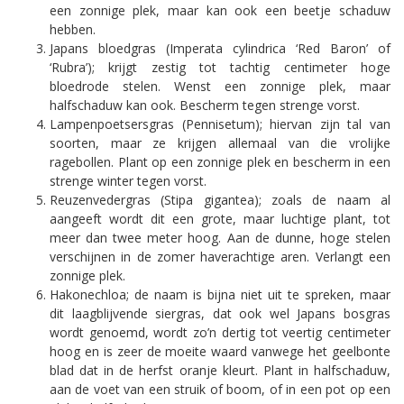
een zonnige plek, maar kan ook een beetje schaduw
hebben.
Japans bloedgras (Imperata cylindrica ‘Red Baron’ of
‘Rubra’); krijgt zestig tot tachtig centimeter hoge
bloedrode stelen. Wenst een zonnige plek, maar
halfschaduw kan ook. Bescherm tegen strenge vorst.
Lampenpoetsersgras (Pennisetum); hiervan zijn tal van
soorten, maar ze krijgen allemaal van die vrolijke
ragebollen. Plant op een zonnige plek en bescherm in een
strenge winter tegen vorst.
Reuzenvedergras (Stipa gigantea); zoals de naam al
aangeeft wordt dit een grote, maar luchtige plant, tot
meer dan twee meter hoog. Aan de dunne, hoge stelen
verschijnen in de zomer haverachtige aren. Verlangt een
zonnige plek.
Hakonechloa; de naam is bijna niet uit te spreken, maar
dit laagblijvende siergras, dat ook wel Japans bosgras
wordt genoemd, wordt zo’n dertig tot veertig centimeter
hoog en is zeer de moeite waard vanwege het geelbonte
blad dat in de herfst oranje kleurt. Plant in halfschaduw,
aan de voet van een struik of boom, of in een pot op een