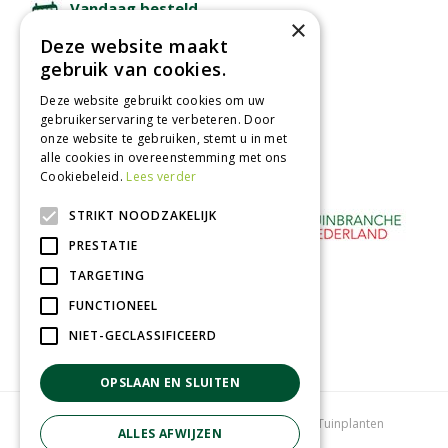
Vandaag besteld
×
binnen 2 dagen ophalen!
Deze website maakt
Afhalen in tuincentrum
gebruik van cookies.
Betaal veilig
Deze website gebruikt cookies om uw
met iDeal - Wero
gebruikerservaring te verbeteren. Door
onze website te gebruiken, stemt u in met
alle cookies in overeenstemming met ons
Cookiebeleid.
Lees verder
STRIKT NOODZAKELIJK
PRESTATIE
TARGETING
FUNCTIONEEL
NIET-GECLASSIFICEERD
OPSLAAN EN SLUITEN
Tuincentrum
Bloemenwinkel
Kamerplanten
Tuinplanten
ALLES AFWIJZEN