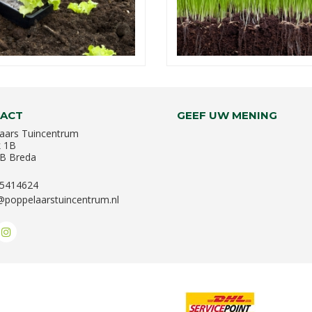
ACT
GEEF UW MENING
aars Tuincentrum
k 1B
B Breda
-5414624
@poppelaarstuincentrum.nl