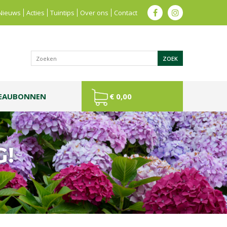
Nieuws
Acties
Tuintips
Over ons
Contact
EAUBONNEN
€ 0,00
G!