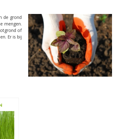
om de grond
 te mengen.
potgrond of
. Er is bij
N