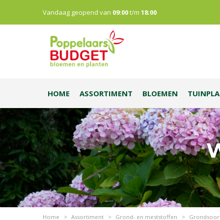
Vandaag geopend van
09:00
t/m
18:00
HOME
ASSORTIMENT
BLOEMEN
TUINPL
W
Home
>
Assortiment
>
Grond- en meststoffen
>
Grondsoor