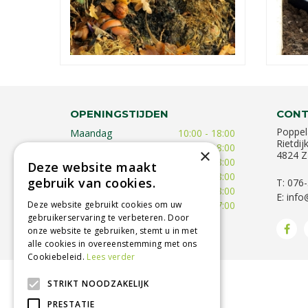
OPENINGSTIJDEN
CONT
Poppel
Maandag
10:00 - 18:00
Rietdij
Dinsdag
09:30 - 18:00
×
4824 Z
Woensdag
09:30 - 18:00
Deze website maakt
Donderdag
09:30 - 18:00
gebruik van cookies.
T: 076
Vrijdag
09:00 - 18:00
E:
info
Deze website gebruikt cookies om uw
Zaterdag
09:00 - 17:00
gebruikerservaring te verbeteren. Door
Toon alle openingstijden
onze website te gebruiken, stemt u in met
alle cookies in overeenstemming met ons
Cookiebeleid.
Lees verder
STRIKT NOODZAKELIJK
BETROUWBARE SERVICE
PRESTATIE