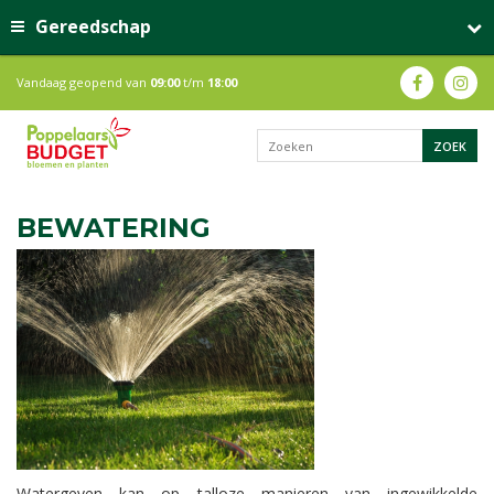
Gereedschap
Vandaag geopend van
09:00
t/m
18:00
BEWATERING
Watergeven kan op talloze manieren van ingewikkelde