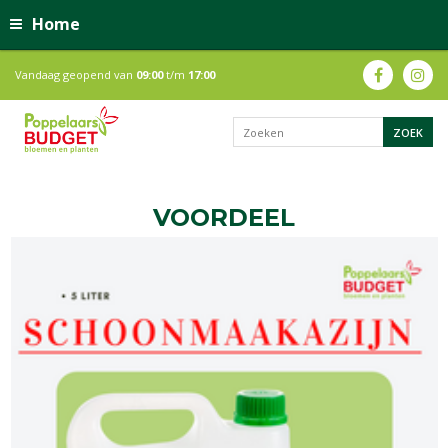
Home
Vandaag geopend van
09:00
t/m
17:00
VOORDEEL