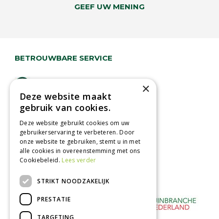
GEEF UW MENING
BETROUWBARE SERVICE
Lage verzendkosten
×
Deze website maakt
Vandaag besteld
gebruik van cookies.
binnen 2 dagen ophalen!
Afhalen in tuincentrum
Deze website gebruikt cookies om uw
gebruikerservaring te verbeteren. Door
Betaal veilig
onze website te gebruiken, stemt u in met
met iDeal - Wero
alle cookies in overeenstemming met ons
Cookiebeleid.
Lees verder
STRIKT NOODZAKELIJK
PRESTATIE
TARGETING