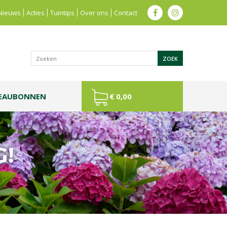
Nieuws
Acties
Tuintips
Over ons
Contact
EAUBONNEN
€ 0,00
G!