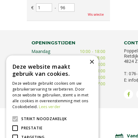
€
-
Wis selectie
OPENINGSTIJDEN
CONT
Poppel
Maandag
10:00 - 18:00
Rietdij
Dinsdag
09:30 - 18:00
×
4824 Z
Woensdag
09:30 - 18:00
Deze website maakt
Donderdag
09:30 - 18:00
gebruik van cookies.
T: 076
Vrijdag
09:00 - 18:00
E:
info
Zaterdag
09:00 - 17:00
Deze website gebruikt cookies om uw
gebruikerservaring te verbeteren. Door
Toon alle openingstijden
onze website te gebruiken, stemt u in met
alle cookies in overeenstemming met ons
Cookiebeleid.
Lees verder
STRIKT NOODZAKELIJK
BETROUWBARE SERVICE
PRESTATIE
Lage verzendkosten
Vand
TARGETING