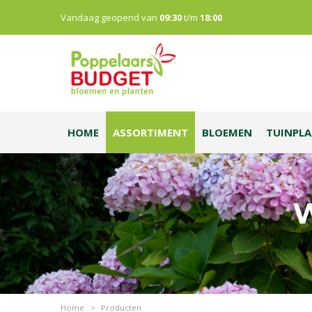
Vandaag geopend van
09:30
t/m
18:00
HOME
ASSORTIMENT
BLOEMEN
TUINPL
W
Home
>
Producten