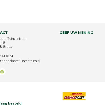
ACT
GEEF UW MENING
aars Tuincentrum
k 1B
B Breda
-5414624
@poppelaarstuincentrum.nl
aag besteld