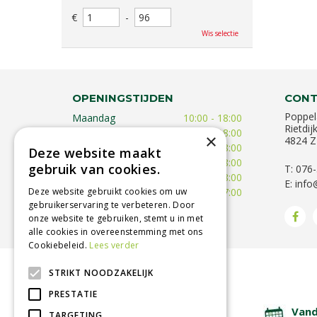
€
-
Wis selectie
OPENINGSTIJDEN
CONT
Poppel
Maandag
10:00 - 18:00
Rietdij
Dinsdag
09:30 - 18:00
×
4824 Z
Woensdag
09:30 - 18:00
Deze website maakt
Donderdag
09:30 - 18:00
gebruik van cookies.
T: 076
Vrijdag
09:00 - 18:00
E:
info
Zaterdag
09:00 - 17:00
Deze website gebruikt cookies om uw
gebruikerservaring te verbeteren. Door
Toon alle openingstijden
onze website te gebruiken, stemt u in met
alle cookies in overeenstemming met ons
Cookiebeleid.
Lees verder
STRIKT NOODZAKELIJK
BETROUWBARE SERVICE
PRESTATIE
Lage verzendkosten
Vand
TARGETING