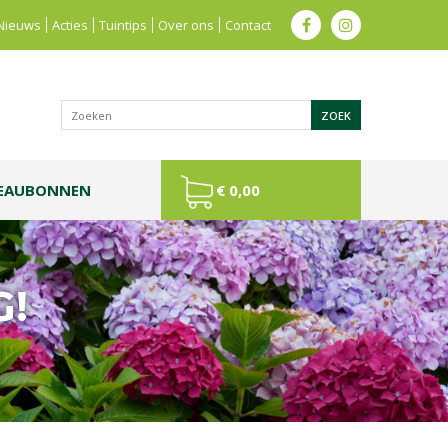
Nieuws
Acties
Tuintips
Over ons
Contact
EAUBONNEN
€ 0,00
G!