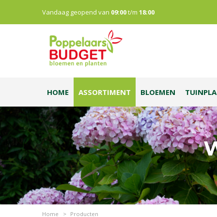
Vandaag geopend van
09:00
t/m
18:00
HOME
ASSORTIMENT
BLOEMEN
TUINPL
W
Home
>
Producten