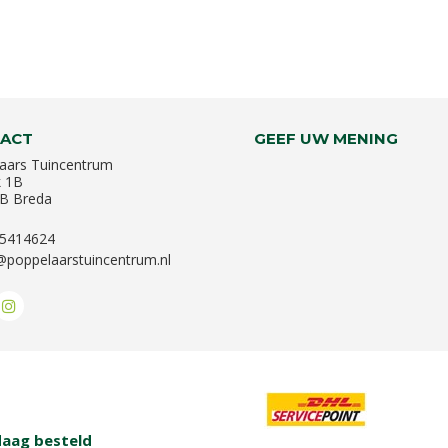
ACT
GEEF UW MENING
aars Tuincentrum
k 1B
B Breda
-5414624
@poppelaarstuincentrum.nl
aag besteld