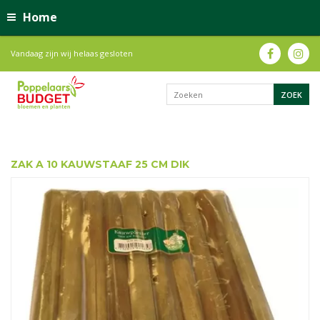
Home
Vandaag zijn wij helaas gesloten
ZAK A 10 KAUWSTAAF 25 CM DIK