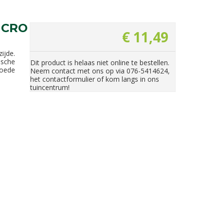
ICRO
€
11
,
49
ijde.
ische
Dit product is helaas niet online te bestellen.
Goede
Neem contact met ons op via 076-5414624,
het contactformulier of kom langs in ons
tuincentrum!