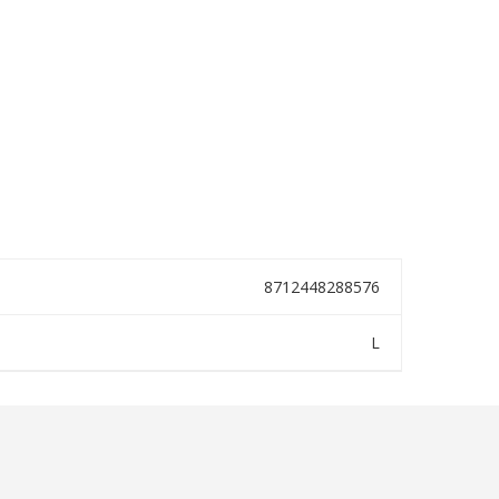
8712448288576
L