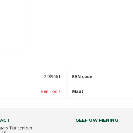
2489661
EAN code
Talen Tools
Maat
ACT
GEEF UW MENING
aars Tuincentrum
k 1B