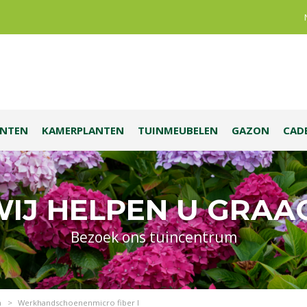
ANTEN
KAMERPLANTEN
TUINMEUBELEN
GAZON
CAD
IJ HELPEN U GRAA
Bezoek ons tuincentrum
n
>
Werkhandschoenenmicro fiber l