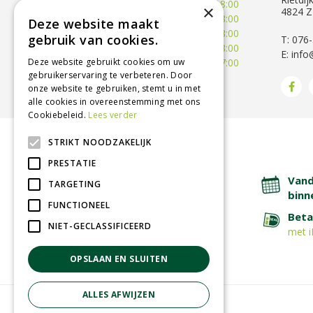
Dinsdag
09:30 - 18:00
×
4824 Z
Woensdag
09:30 - 18:00
Deze website maakt
Donderdag
09:30 - 18:00
gebruik van cookies.
T: 076
Vrijdag
09:00 - 18:00
E:
info
Deze website gebruikt cookies om uw
Zaterdag
09:00 - 17:00
gebruikerservaring te verbeteren. Door
Toon alle openingstijden
onze website te gebruiken, stemt u in met
alle cookies in overeenstemming met ons
Cookiebeleid.
Lees verder
STRIKT NOODZAKELIJK
BETROUWBARE SERVICE
PRESTATIE
Lage verzendkosten
Vand
TARGETING
binn
FUNCTIONEEL
Afhalen in tuincentrum
Beta
NIET-GECLASSIFICEERD
met i
OPSLAAN EN SLUITEN
ALLES AFWIJZEN