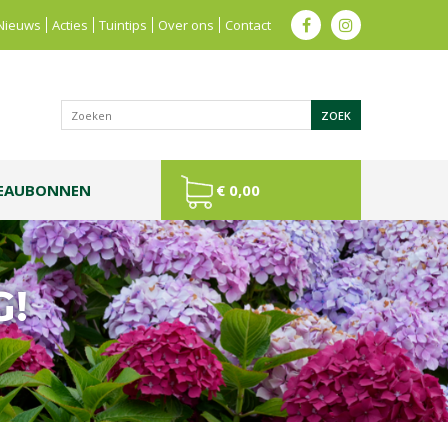
Nieuws
Acties
Tuintips
Over ons
Contact
EAUBONNEN
€ 0,00
G!