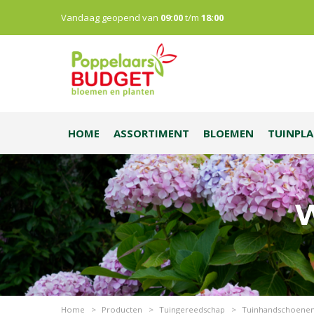
Vandaag geopend van
09:00
t/m
18:00
HOME
ASSORTIMENT
BLOEMEN
TUINPL
W
Home
>
Producten
>
Tuingereedschap
>
Tuinhandschoene