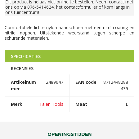
Dit product is helaas niet online te bestellen. Neem contact met
ons op via 076-5414624, het contactformulier of kom langs in
ons tuincentrum!
Comfortabele lichte nylon handschoen met een nitril coating en
nitrile noppen. Uitstekende weerstand tegen scherpe en
schurende materialen.
SPECIFICATIES
RECENSIES
Artikelnum
2489647
EAN code
8712448288
mer
439
Merk
Talen Tools
Maat
L
OPENINGSTIJDEN