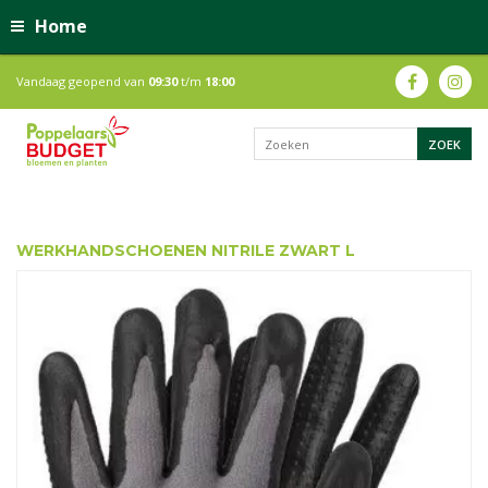
Home
Vandaag geopend van
09:30
t/m
18:00
WERKHANDSCHOENEN NITRILE ZWART L