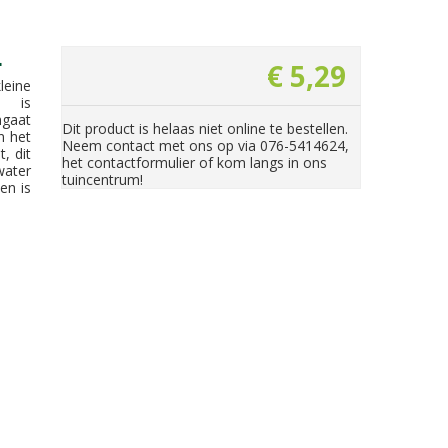
L
€
5
,
29
eine
e is
ngaat
Dit product is helaas niet online te bestellen.
n het
Neem contact met ons op via 076-5414624,
, dit
het contactformulier of kom langs in ons
water
tuincentrum!
en is