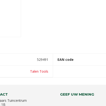
529491
EAN code
Talen Tools
ACT
GEEF UW MENING
aars Tuincentrum
k 1B