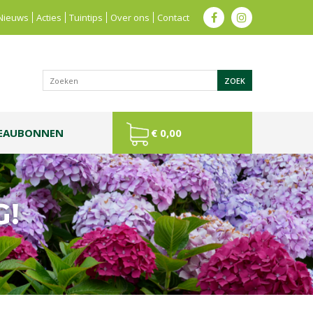
Nieuws
Acties
Tuintips
Over ons
Contact
EAUBONNEN
€ 0,00
G!