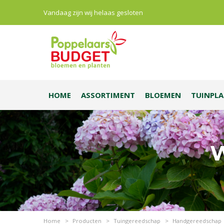
Vandaag zijn wij helaas gesloten
HOME
ASSORTIMENT
BLOEMEN
TUINPL
W
Home
>
Producten
>
Tuingereedschap
>
Handgereedschap