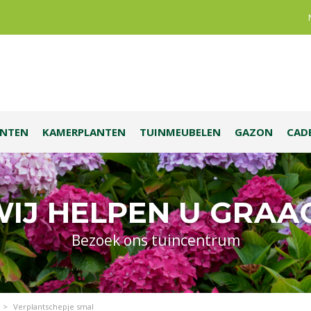
ANTEN
KAMERPLANTEN
TUINMEUBELEN
GAZON
CAD
IJ HELPEN U GRAA
Bezoek ons tuincentrum
>
Verplantschepje smal