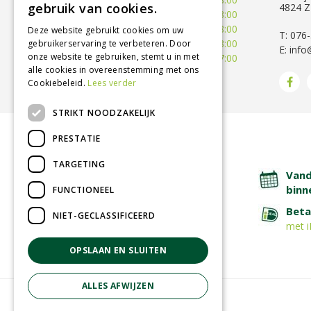
gebruik van cookies.
4824 Z
Woensdag
09:30 - 18:00
Donderdag
09:30 - 18:00
Deze website gebruikt cookies om uw
T: 076
Vrijdag
09:00 - 18:00
gebruikerservaring te verbeteren. Door
E:
info
onze website te gebruiken, stemt u in met
Zaterdag
09:00 - 17:00
alle cookies in overeenstemming met ons
Toon alle openingstijden
Cookiebeleid.
Lees verder
STRIKT NOODZAKELIJK
PRESTATIE
BETROUWBARE SERVICE
TARGETING
Lage verzendkosten
Vand
binn
FUNCTIONEEL
Afhalen in tuincentrum
Beta
NIET-GECLASSIFICEERD
met i
OPSLAAN EN SLUITEN
ALLES AFWIJZEN