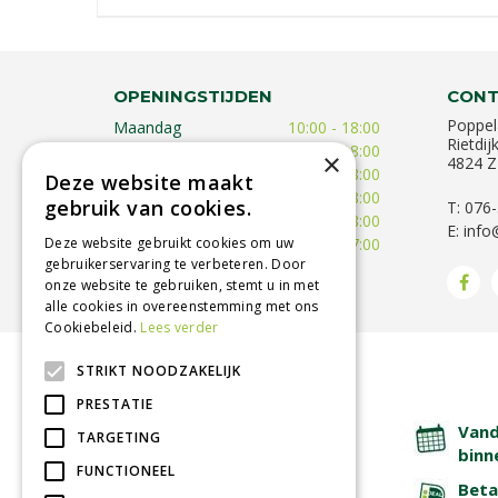
OPENINGSTIJDEN
CONT
Poppel
Maandag
10:00 - 18:00
Rietdij
Dinsdag
09:30 - 18:00
×
4824 Z
Woensdag
09:30 - 18:00
Deze website maakt
Donderdag
09:30 - 18:00
gebruik van cookies.
T: 076
Vrijdag
09:00 - 18:00
E:
info
Deze website gebruikt cookies om uw
Zaterdag
09:00 - 17:00
gebruikerservaring te verbeteren. Door
Toon alle openingstijden
onze website te gebruiken, stemt u in met
alle cookies in overeenstemming met ons
Cookiebeleid.
Lees verder
STRIKT NOODZAKELIJK
BETROUWBARE SERVICE
PRESTATIE
Lage verzendkosten
Vand
TARGETING
binn
FUNCTIONEEL
Afhalen in tuincentrum
Beta