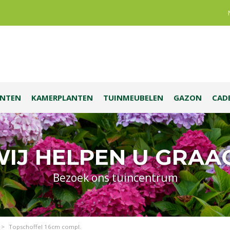
ANTEN
KAMERPLANTEN
TUINMEUBELEN
GAZON
CAD
IJ HELPEN U GRAA
Bezoek ons tuincentrum
>
Topschoffel 16cm compl.