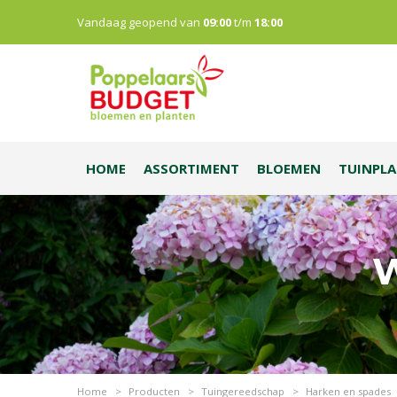
Vandaag geopend van
09:00
t/m
18:00
HOME
ASSORTIMENT
BLOEMEN
TUINPL
W
Home
>
Producten
>
Tuingereedschap
>
Harken en spades