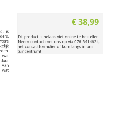
€
38
,
99
d, is
ders.
Dit product is helaas niet online te bestellen.
htere
Neem contact met ons op via 076-5414624,
elijk
het contactformulier of kom langs in ons
rden.
tuincentrum!
l wat
sduur
. Aan
, wat