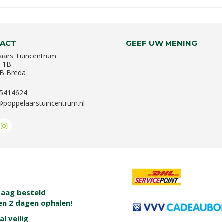
ACT
GEEF UW MENING
aars Tuincentrum
k 1B
B Breda
-5414624
@poppelaarstuincentrum.nl
aag besteld
en 2 dagen ophalen!
al veilig