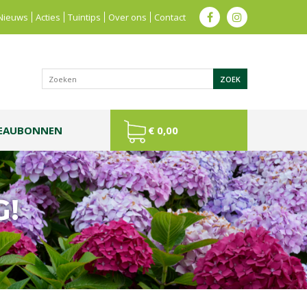
Nieuws
Acties
Tuintips
Over ons
Contact
EAUBONNEN
€ 0,00
G!