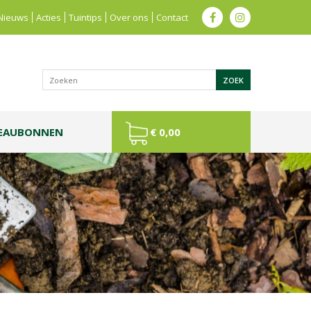
Nieuws
Acties
Tuintips
Over ons
Contact
EAUBONNEN
€ 0,00