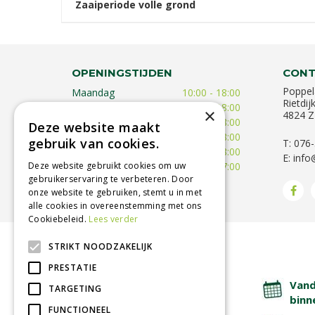
Zaaiperiode volle grond
OPENINGSTIJDEN
CONT
Poppel
Maandag
10:00 - 18:00
Rietdij
Dinsdag
09:30 - 18:00
×
4824 Z
Woensdag
09:30 - 18:00
Deze website maakt
Donderdag
09:30 - 18:00
gebruik van cookies.
T: 076
Vrijdag
09:00 - 18:00
E:
info
Zaterdag
09:00 - 17:00
Deze website gebruikt cookies om uw
gebruikerservaring te verbeteren. Door
Toon alle openingstijden
onze website te gebruiken, stemt u in met
alle cookies in overeenstemming met ons
Cookiebeleid.
Lees verder
STRIKT NOODZAKELIJK
BETROUWBARE SERVICE
PRESTATIE
Lage verzendkosten
Vand
TARGETING
binn
FUNCTIONEEL