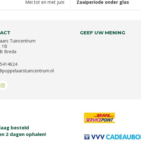
Mei tot en met juni
Zaaiperiode onder glas
ACT
GEEF UW MENING
aars Tuincentrum
k 1B
B Breda
-5414624
@poppelaarstuincentrum.nl
aag besteld
en 2 dagen ophalen!