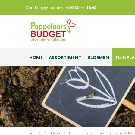
Vandaag geopend van
09:30
t/m
18:00
HOME
ASSORTIMENT
BLOEMEN
TUINPL
Home
>
Producten
>
Tuinplanten
>
Bloembollen en Zaden