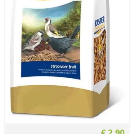
€
2
,
90