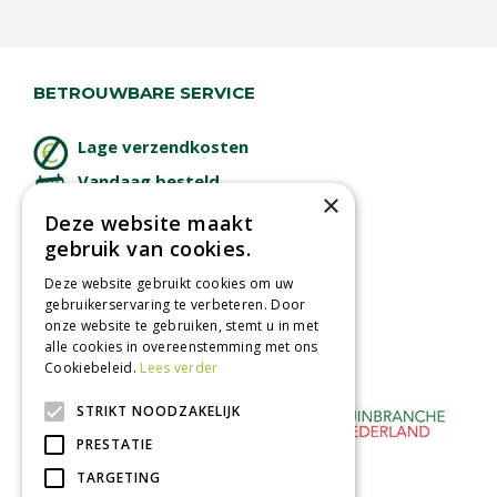
BETROUWBARE SERVICE
Lage verzendkosten
Vandaag besteld
×
binnen 2 dagen ophalen!
Deze website maakt
Afhalen in tuincentrum
gebruik van cookies.
Betaal veilig
Deze website gebruikt cookies om uw
met iDeal - Wero
gebruikerservaring te verbeteren. Door
onze website te gebruiken, stemt u in met
alle cookies in overeenstemming met ons
Cookiebeleid.
Lees verder
STRIKT NOODZAKELIJK
PRESTATIE
TARGETING