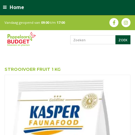
Home
Vandaag geopend van
09:00
t/m
17:00
STROOIVOER FRUIT 1 KG