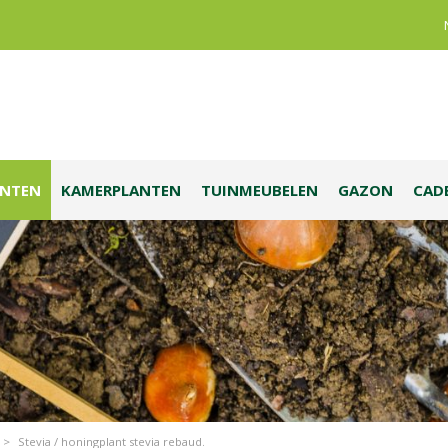
ANTEN
KAMERPLANTEN
TUINMEUBELEN
GAZON
CAD
>
Stevia / honingplant stevia rebaud.