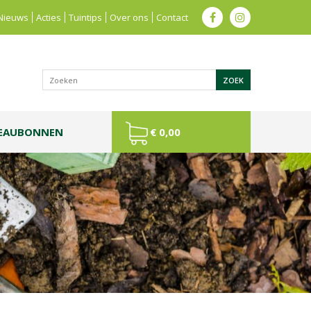
Nieuws
Acties
Tuintips
Over ons
Contact
EAUBONNEN
€ 0,00