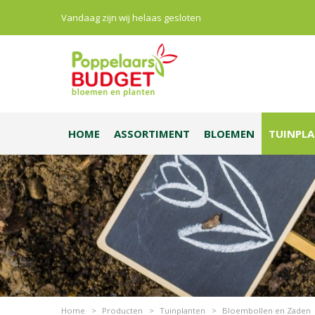
Vandaag zijn wij helaas gesloten
HOME
ASSORTIMENT
BLOEMEN
TUINPL
Home
>
Producten
>
Tuinplanten
>
Bloembollen en Zaden