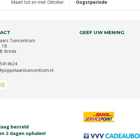
Maart tot en met Oktober
Oogstperiode
ACT
GEEF UW MENING
aars Tuincentrum
k 1B
B Breda
-5414624
@poppelaarstuincentrum.nl
aag besteld
en 2 dagen ophalen!