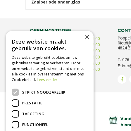
Zaaiperiode onder glas
OPENINGSTIJDEN
CONT
×
Poppel
Maandag
10:00 - 18:00
Deze website maakt
Rietdij
Dinsdag
09:30 - 18:00
gebruik van cookies.
4824 Z
Woensdag
09:30 - 18:00
Donderdag
09:30 - 18:00
Deze website gebruikt cookies om uw
T: 076
Vrijdag
09:00 - 18:00
gebruikerservaring te verbeteren. Door
E:
info
onze website te gebruiken, stemt u in met
Zaterdag
09:00 - 17:00
alle cookies in overeenstemming met ons
Toon alle openingstijden
Cookiebeleid.
Lees verder
STRIKT NOODZAKELIJK
PRESTATIE
BETROUWBARE SERVICE
TARGETING
Lage verzendkosten
Vand
binn
FUNCTIONEEL