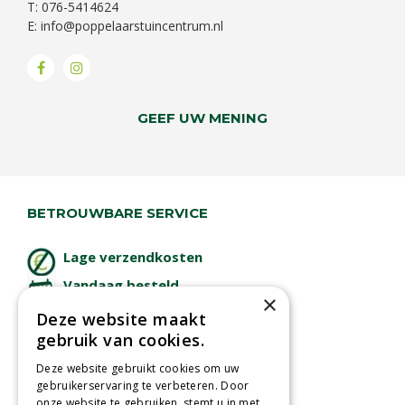
T: 076-5414624
E:
info@poppelaarstuincentrum.nl
GEEF UW MENING
BETROUWBARE SERVICE
Lage verzendkosten
Vandaag besteld
×
binnen 2 dagen ophalen!
Deze website maakt
Afhalen in tuincentrum
gebruik van cookies.
Betaal veilig
Deze website gebruikt cookies om uw
met iDeal - Wero
gebruikerservaring te verbeteren. Door
onze website te gebruiken, stemt u in met