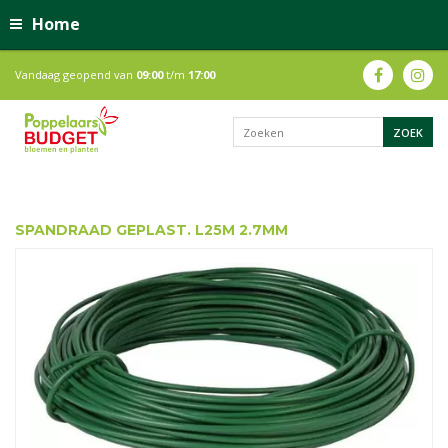
Home
Vandaag geopend van
09:00
t/m
17:00
SPANDRAAD GEPLAST. L25M 2.7MM