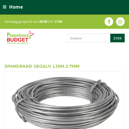
Home
Vandaag geopend van
09:00
t/m
17:00
SPANDRAAD GEGALV. L25M 2.7MM