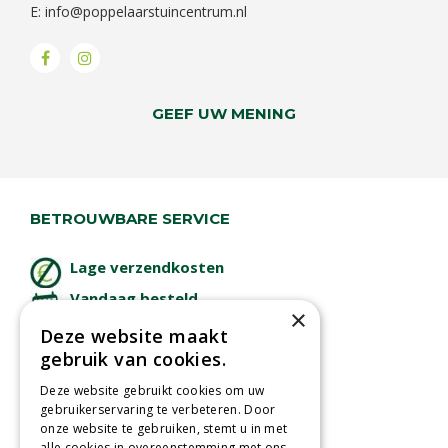
E:
info@poppelaarstuincentrum.nl
GEEF UW MENING
BETROUWBARE SERVICE
Lage verzendkosten
Vandaag besteld
×
binnen 2 dagen ophalen!
Deze website maakt
Afhalen in tuincentrum
gebruik van cookies.
Betaal veilig
Deze website gebruikt cookies om uw
met iDeal - Wero
gebruikerservaring te verbeteren. Door
onze website te gebruiken, stemt u in met
alle cookies in overeenstemming met ons