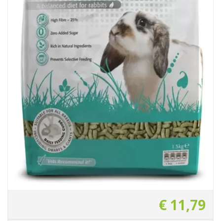
€
11
,
79