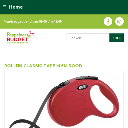
Home
Vandaag geopend van
09:00
t/m
18:00
ROLLIJN CLASSIC TAPE M 5M ROOD