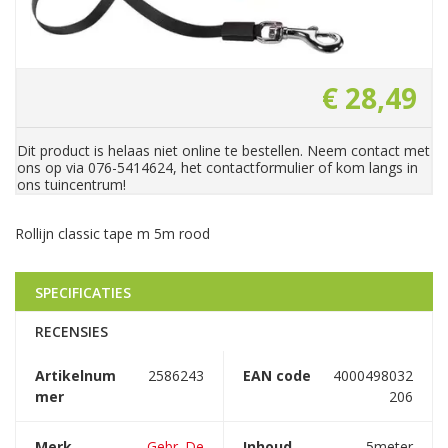
€
28
,
49
Dit product is helaas niet online te bestellen. Neem contact met
ons op via 076-5414624, het contactformulier of kom langs in
ons tuincentrum!
Rollijn classic tape m 5m rood
SPECIFICATIES
RECENSIES
Artikelnum
2586243
EAN code
4000498032
mer
206
Merk
Gebr. De
Inhoud
5meter