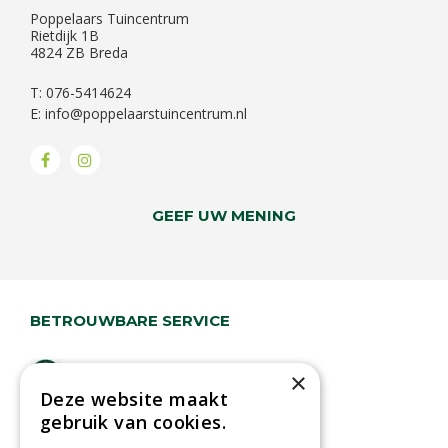
Poppelaars Tuincentrum
Rietdijk 1B
4824 ZB Breda
T: 076-5414624
E:
info@poppelaarstuincentrum.nl
GEEF UW MENING
BETROUWBARE SERVICE
Lage verzendkosten
×
Deze website maakt
Vandaag besteld
gebruik van cookies.
binnen 2 dagen ophalen!