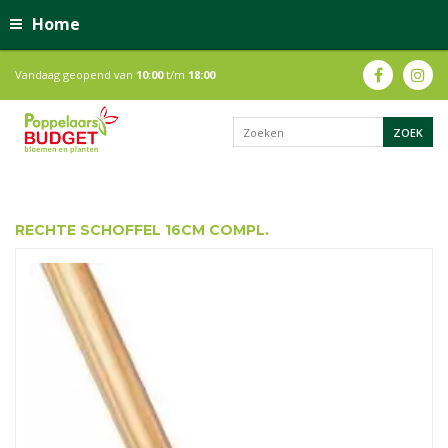
Home
Vandaag geopend van
10:00
t/m
18:00
RECHTE SCHOFFEL 16CM COMPL.