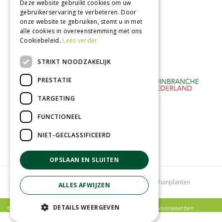
Afhalen in tuincentrum
Deze website gebruikt cookies om uw
gebruikerservaring te verbeteren. Door
Betaal veilig
onze website te gebruiken, stemt u in met
met iDeal - Wero
alle cookies in overeenstemming met ons
Cookiebeleid.
Lees verder
STRIKT NOODZAKELIJK
PRESTATIE
TARGETING
FUNCTIONEEL
NIET-GECLASSIFICEERD
OPSLAAN EN SLUITEN
Tuincentrum
Bloemenwinkel
Kamerplanten
Tuinplanten
ALLES AFWIJZEN
DETAILS WEERGEVEN
© Poppelaars Tuincentrum |
Privacy policy
|
Algemene voorwaarden
Green Solutions
|
Tuincentrum Overzicht