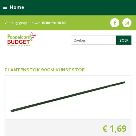
Home
Vandaag geopend van
10:00
t/m
18:00
PLANTENSTOK 90CM KUNSTSTOF
€
1
,
69