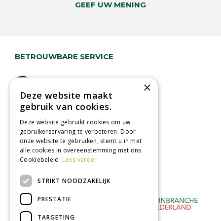
GEEF UW MENING
BETROUWBARE SERVICE
Lage verzendkosten
×
Deze website maakt
Vandaag besteld
gebruik van cookies.
binnen 2 dagen ophalen!
Afhalen in tuincentrum
Deze website gebruikt cookies om uw
gebruikerservaring te verbeteren. Door
Betaal veilig
onze website te gebruiken, stemt u in met
met iDeal - Wero
alle cookies in overeenstemming met ons
Cookiebeleid.
Lees verder
STRIKT NOODZAKELIJK
PRESTATIE
TARGETING