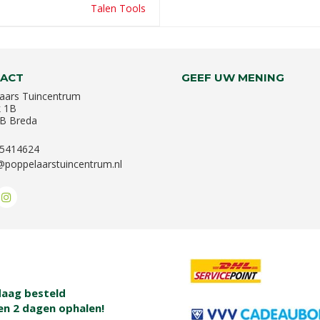
Talen Tools
ACT
GEEF UW MENING
aars Tuincentrum
k 1B
B Breda
-5414624
@poppelaarstuincentrum.nl
aag besteld
en 2 dagen ophalen!