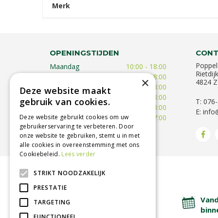
Merk
OPENINGSTIJDEN
CONT
Poppel
Maandag
10:00 - 18:00
Rietdij
Dinsdag
09:30 - 18:00
×
4824 Z
Woensdag
09:30 - 18:00
Deze website maakt
Donderdag
09:30 - 18:00
gebruik van cookies.
T: 076
Vrijdag
09:00 - 18:00
E:
info
Zaterdag
09:00 - 17:00
Deze website gebruikt cookies om uw
gebruikerservaring te verbeteren. Door
Toon alle openingstijden
onze website te gebruiken, stemt u in met
alle cookies in overeenstemming met ons
Cookiebeleid.
Lees verder
STRIKT NOODZAKELIJK
BETROUWBARE SERVICE
PRESTATIE
Lage verzendkosten
Vand
TARGETING
binn
FUNCTIONEEL