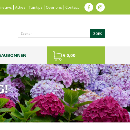
Nieuws
Acties
Tuintips
Over ons
Contact
EAUBONNEN
€ 0,00
G!