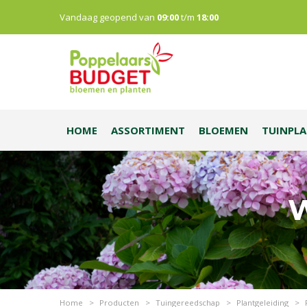
Vandaag geopend van
09:00
t/m
18:00
HOME
ASSORTIMENT
BLOEMEN
TUINPL
W
Home
>
Producten
>
Tuingereedschap
>
Plantgeleiding
>