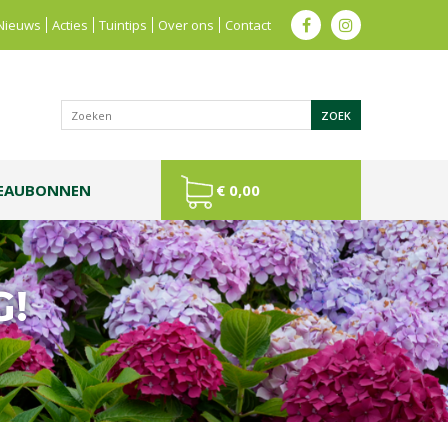
Nieuws
Acties
Tuintips
Over ons
Contact
EAUBONNEN
€ 0,00
G!