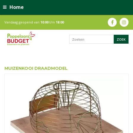
Home
Vandaag geopend van
10:00
t/m
18:00
MUIZENKOOI DRAADMODEL