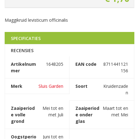
Maggikruid levisticum officinalis
SPECIFICATIES
RECENSIES
Artikelnum
1648205
EAN code
8711441121
mer
156
Merk
Sluis Garden
Soort
Kruidenzade
n
Zaaiperiod
Mei tot en
Zaaiperiod
Maart tot en
e volle
met Juli
e onder
met Mei
grond
glas
Oogstperio
Juni tot en