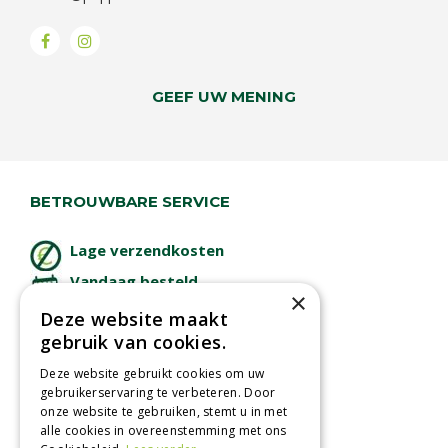
GEEF UW MENING
BETROUWBARE SERVICE
Lage verzendkosten
Vandaag besteld
×
binnen 2 dagen ophalen!
Deze website maakt
Afhalen in tuincentrum
gebruik van cookies.
Betaal veilig
Deze website gebruikt cookies om uw
met iDeal - Wero
gebruikerservaring te verbeteren. Door
onze website te gebruiken, stemt u in met
alle cookies in overeenstemming met ons