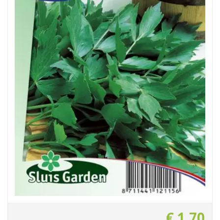
€
1
,
70