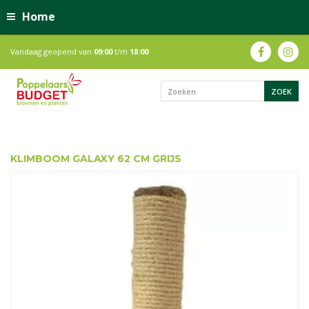
Home
Vandaag geopend van
09:00
t/m
18:00
KLIMBOOM GALAXY 62 CM GRIJS